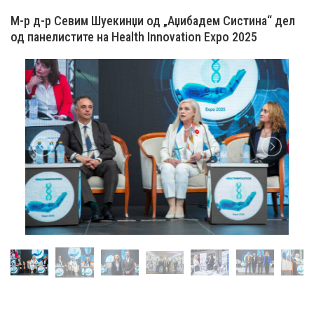
М-р д-р Севим Шуекинџи од „Аџибадем Систина“ дел
од панелистите на Health Innovation Expo 2025