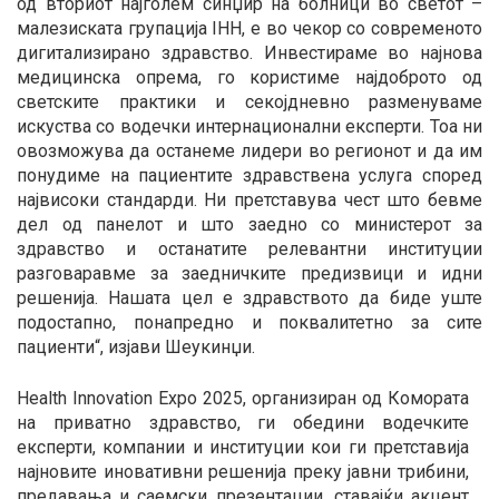
од вториот најголем синџир на болници во светот –
малезиската групација IHH, е во чекор со современото
дигитализирано здравство. Инвестираме во најнова
медицинска опрема, го користиме најдоброто од
светските практики и секојдневно разменуваме
искуства со водечки интернационални експерти. Тоа ни
овозможува да останеме лидери во регионот и да им
понудиме на пациентите здравствена услуга според
највисоки стандарди. Ни претставува чест што бевме
дел од панелот и што заедно со министерот за
здравство и останатите релевантни институции
разговаравме за заедничките предизвици и идни
решенија. Нашата цел е здравството да биде уште
подостапно, понапредно и поквалитетно за сите
пациенти“, изјави Шеукинџи.
Health Innovation Expo 2025, организиран од Комората
на приватно здравство, ги обедини водечките
експерти, компании и институции кои ги претставија
најновите иновативни решенија преку јавни трибини,
предавања и саемски презентации, ставајќи акцент