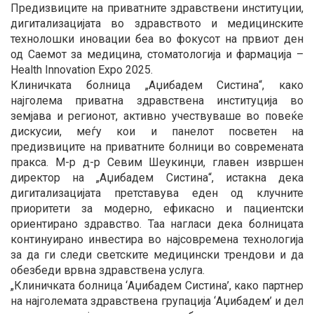
Предизвиците на приватните здравствени институции,
дигитализацијата во здравството и медицинските
технолошки иновации беа во фокусот на првиот ден
од Саемот за медицина, стоматологија и фармација –
Health Innovation Expo 2025.
Клиничката болница „Аџибадем Систина“, како
најголема приватна здравствена институција во
земјава и регионот, активно учествуваше во повеќе
дискусии, меѓу кои и панелот посветен на
предизвиците на приватните болници во современата
пракса. М-р д-р Севим Шеукинџи, главен извршен
директор на „Аџибадем Систина“, истакна дека
дигитализацијата претставува еден од клучните
приоритети за модерно, ефикасно и пациентски
ориентирано здравство. Таа нагласи дека болницата
континуирано инвестира во најсовремена технологија
за да ги следи светските медицински трендови и да
обезбеди врвна здравствена услуга.
„Клиничката болница ‘Аџибадем Систина’, како партнер
на најголемата здравствена групација ‘Аџибадем’ и дел