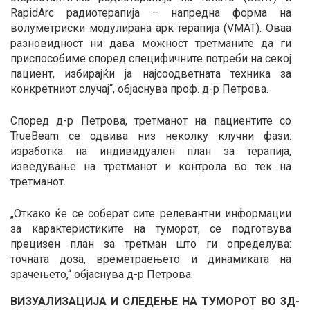
RapidArc радиотерапија – напредна форма на
волуметриски модулирана aрк терапија (VMAT). Оваа
разновидност ни дава можност третманите да ги
приспособиме според специфичните потреби на секој
пациент, избирајќи ја најсоодветната техника за
конкретниот случај“, објаснува проф. д-р Петрова.
Според д-р Петрова, третманот на пациентите со
TrueBeam се одвива низ неколку клучни фази:
изработка на индивидуален план за терапија,
изведување на третманот и контрола во тек на
третманот.
„Откако ќе се соберат сите релевантни информации
за карактеристиките на туморот, се подготвува
прецизен план за третман што ги определува:
точната доза, времетраењето и динамиката на
зрачењето,“ објаснува д-р Петрова.
ВИЗУАЛИЗАЦИЈА И СЛЕДЕЊЕ НА ТУМОРОТ ВО 3Д-