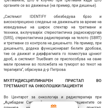
третманите, што е клучно при третмани каде што
органите се во движење (на пример, при дишење).
„Системот IDENTIFY обезбедува брзо и
високопрецизно следење на движењата за време на
изведување на широк спектар на третмани и
техники, вклучувајќи: стереотактичка радиохирургија
(SRS), стереотактичка радиотерапија на телото (SBRT)
и третмани со контрола на дишењето. На пример, при
дишењето, додека функционираат белите дробови,
тие се движат и дијафрагмата го поместува црниот
дроб, а системот TrueBeam се приспособува на овие
мали промени во положбата на туморот во текот на
терапијата“, објаснува д-р Петрова.
МУЛТИДИСЦИПЛИНАРЕН ПРИСТАП ВО
ТРЕТМАНОТ НА ОНКОЛОШКИ ПАЦИЕНТИ
Во Центарот за онкологија и радиотерапија при
„Аџибадем Систина“, третманот на пациентите се
планира низ мултидисциплинарен пристап.