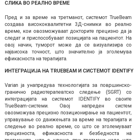
СЛИКА ВО РЕАЛНО ВРЕМЕ
Пред и за време на третманот, системот TrueBeam
создава висококвалитетни 3Д-снимки во реално
време, кои овозможуваат докторите прецизно да ја
следат и приспособуваат позицијата на пациентот. На
овој начин, туморот може да се визуализира со
највисока точност, што значително ја зголемува
ефикасноста на терапијата.
ИНТЕГРАЦИЈА НА TRUEBEAM И СИСТЕМОТ IDENTIFY
Varian ја унапредува технологијата за површинско-
гранично радиотерапевтско следење (SGRT) со
интеграцијата на системот IDENTIFY во своите
TrueBeam-системи. Овој напреден систем
овозможува прецизно позиционирање на пациентот,
управување со движењата за време на терапијата и
следење во реално време, со што се зголемуваат
прецизноста, ефикасноста и безбедноста на