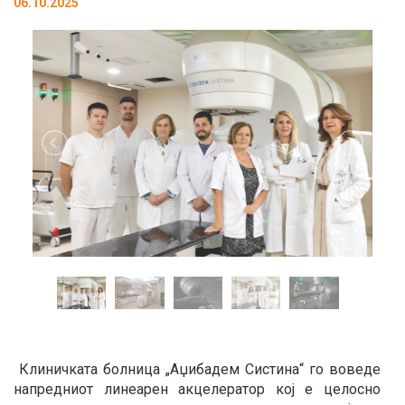
06.10.2025
Клиничката болница „Аџибадем Систина“ го воведе
напредниот линеарен акцелератор кој е целосно