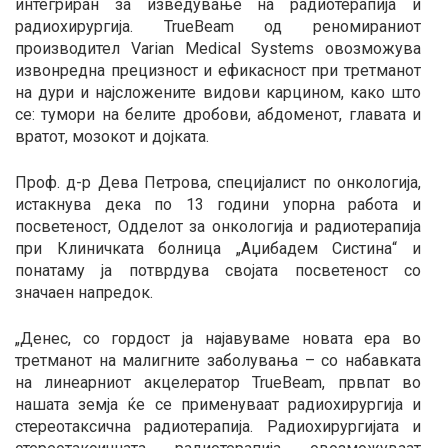
интегриран за изведување на радиотерапија и
радиохирургија. TrueBeam од реномираниот
производител Varian Medical Systems овозможува
извонредна прецизност и ефикасност при третманот
на дури и најсложените видови карцином, како што
се: тумори на белите дробови, абдоменот, главата и
вратот, мозокот и дојката.
Проф. д-р Дева Петрова, специјалист по онкологија,
истакнува дека по 13 години упорна работа и
посветеност, Одделот за онкологија и радиотерапија
при Клиничката болница „Аџибадем Систина“ и
понатаму ја потврдува својата посветеност со
значаен напредок.
„Денес, со гордост ја најавуваме новата ера во
третманот на малигните заболувања – со набавката
на линеарниот акцелератор TrueBeam, првпат во
нашата земја ќе се применуваат радиохирургија и
стереотаксична радиотерапија. Радиохирургијата и