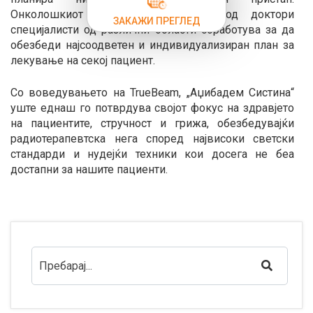
Онколошкиот конзилиум составен од доктори
ЗАКАЖИ ПРЕГЛЕД
специјалисти од различни области соработува за да
обезбеди најсоодветен и индивидуализиран план за
лекување на секој пациент.
Со воведувањето на TrueBeam, „Аџибадем Систина“
уште еднаш го потврдува својот фокус на здравјето
на пациентите, стручност и грижа, обезбедувајќи
радиотерапевтска нега според највисоки светски
стандарди и нудејќи техники кои досега не беа
достапни за нашите пациенти.