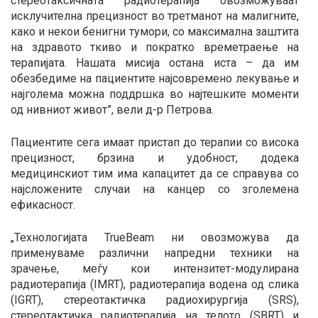
стереотаксичната радиотерапија овозможуваат
исклучителна прецизност во третманот на малигните,
како и некои бенигни тумори, со максимална заштита
на здравото ткиво и пократко времетраење на
терапијата. Нашата мисија остана иста – да им
обезбедиме на пациентите најсовремено лекување и
најголема можна поддршка во најтешките моменти
од нивниот живот”, вели д-р Петрова.
Пациентите сега имаат пристап до терапии со висока
прецизност, брзина и удобност, додека
медицинскиот тим има капацитет да се справува со
најсложените случаи на канцер со зголемена
ефикасност.
„Технологијата TrueBeam ни овозможува да
применуваме различни напредни техники на
зрачење, меѓу кои интензитет-модулирана
радиотерапија (IMRT), радиотерапија водена од слика
(IGRT), стереотактичка радиохирургија (SRS),
стереотактичка радиотерапија на телото (SBRT) и