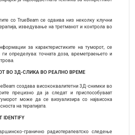
тите со TrueBeam се одвива низ неколку клучни
терапија, изведување на третманот и контрола во
нформации за карактеристиките на туморот, се
 ги определува: точната доза, времетраењето и
трова.
Т ВО 3Д-СЛИКА ВО РЕАЛНО ВРЕМЕ
rueBeam создава висококвалитетни 3Д-снимки во
ите прецизно да ја следат и приспособуваат
 туморот може да се визуализира со највисока
сноста на терапијата.
 IDENTIFY
површинско-гранично радиотерапевтско следење