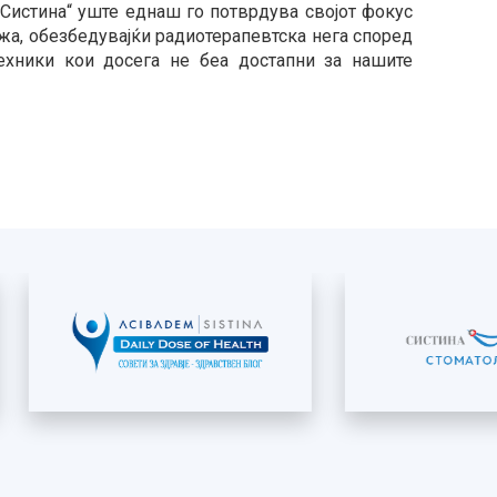
Систина“ уште еднаш го потврдува својот фокус
рижа, обезбедувајќи радиотерапевтска нега според
техники кои досега не беа достапни за нашите