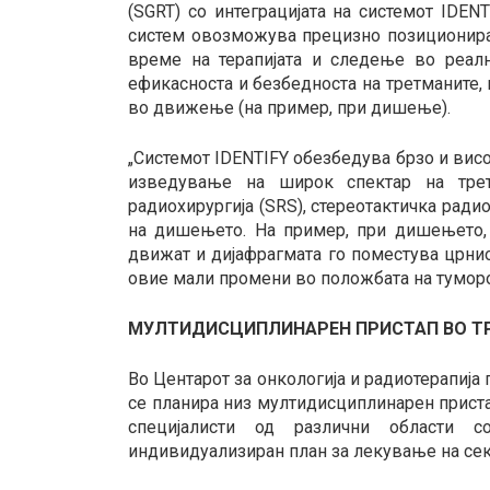
(SGRT) со интеграцијата на системот IDEN
систем овозможува прецизно позиционира
време на терапијата и следење во реалн
ефикасноста и безбедноста на третманите,
во движење (на пример, при дишење).
„Системот IDENTIFY обезбедува брзо и ви
изведување на широк спектар на третм
радиохирургија (SRS), стереотактичка радио
на дишењето. На пример, при дишењето, 
движат и дијафрагмата го поместува црнио
овие мали промени во положбата на туморот 
МУЛТИДИСЦИПЛИНАРЕН ПРИСТАП ВО Т
Во Центарот за онкологија и радиотерапија
се планира низ мултидисциплинарен прист
специјалисти од различни области с
индивидуализиран план за лекување на сек