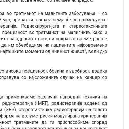
 својата посветеност со значаен напредок.
ера во третманот на малигните заболувања – со
Beam, првпат во нашата земја ќе се применуваат
ерапија. Радиохирургијата и стереотаксичната
 прецизност во третманот на малигните, како и
тита на здравото ткиво и пократко времетраење
 – да им обезбедиме на пациентите најсовремено
ајтешките моменти од нивниот живот”, вели д-р
со висока прецизност, брзина и удобност, додека
правува со најсложените случаи на канцер со
да применуваме различни напредни техники на
радиотерапија (IMRT), радиотерапија водена од
ја (SRS), стереотактичка радиотерапија на телото
а форма на волуметриски модулирана aрк терапија
жност третманите да ги приспособиме според
бирајќи ја најсоодветната техника за конкретниот