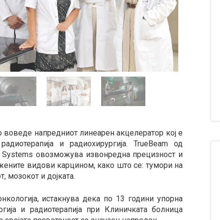
 воведе напредниот линеарен акцелератор кој е
адиотерапија и радиохирургија. TrueBeam од
l Systems овозможува извонредна прецизност и
ожените видови карцином, како што се: тумори на
, мозокот и дојката.
нкологија, истакнува дека по 13 години упорна
огија и радиотерапија при Клиничката болница