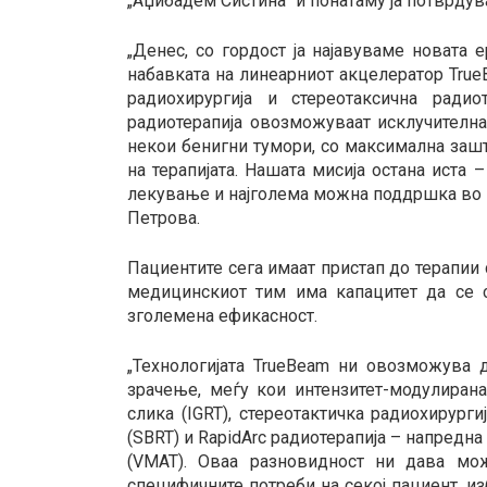
„Аџибадем Систина“ и понатаму ја потврдува
„Денес, со гордост ја најавуваме новата 
набавката на линеарниот акцелератор True
радиохирургија и стереотаксична радиот
радиотерапија овозможуваат исклучителна
некои бенигни тумори, со максимална заш
на терапијата. Нашата мисија остана иста
лекување и најголема можна поддршка во н
Петрова.
Пациентите сега имаат пристап до терапии 
медицинскиот тим има капацитет да се с
зголемена ефикасност.
„Технологијата TrueBeam ни овозможува 
зрачење, меѓу кои интензитет-модулирана 
слика (IGRT), стереотактичка радиохирурги
(SBRT) и RapidArc радиотерапија – напредн
(VMAT). Оваа разновидност ни дава мо
специфичните потреби на секој пациент, из