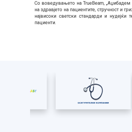
Со воведувањето на TrueBeam, „Аџибадем 
на здравјето на пациентите, стручност и г
највисоки светски стандарди и нудејќи 
пациенти.