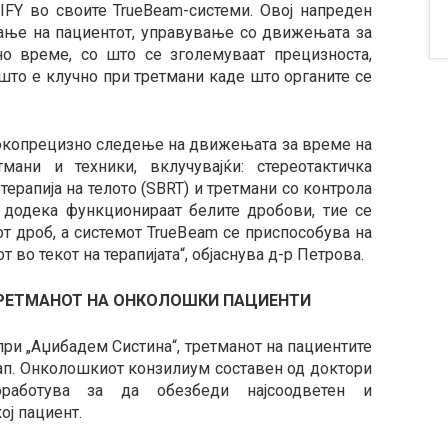
TIFY во своите TrueBeam-системи. Овој напреден
ње на пациентот, управување со движењата за
о време, со што се зголемуваат прецизноста,
 што е клучно при третмани каде што органите се
сокопрецизно следење на движењата за време на
ани и техники, вклучувајќи: стереотактичка
терапија на телото (SBRT) и третмани со контрола
додека функционираат белите дробови, тие се
т дроб, а системот TrueBeam се приспособува на
во текот на терапијата“, објаснува д-р Петрова.
РЕТМАНОТ НА ОНКОЛОШКИ ПАЦИЕНТИ
 при „Аџибадем Систина“, третманот на пациентите
ап. Онколошкиот конзилиум составен од доктори
оработува за да обезбеди најсоодветен и
ој пациент.