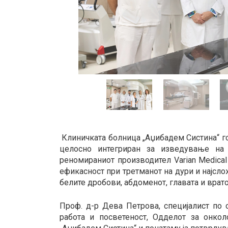
Клиничката болница „Аџибадем Систина“ го
целосно интегриран за изведување на р
реномираниот производител Varian Medica
ефикасност при третманот на дури и најсл
белите дробови, абдоменот, главата и вратот
Проф. д-р Дева Петрова, специјалист по о
работа и посветеност, Одделот за онкол