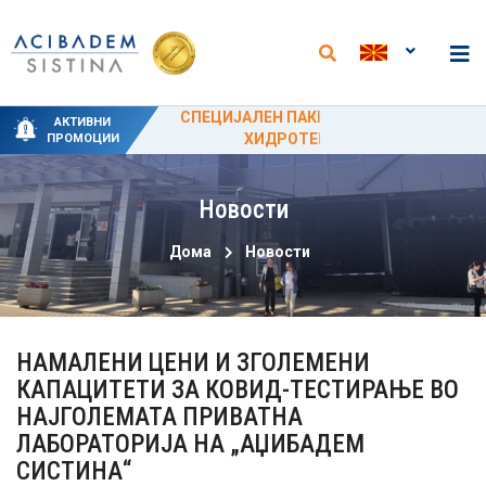
НОВИ АНАЛИЗИ И НАМАЛЕНИ ЦЕНИ ВО
СПЕЦИЈАЛНИ ПРОМОТИВНИ ЦЕНИ ЗА
СПЕЦИЈАЛЕН ПАКЕТ-ТРЕТМАН ЗА
НОВИ ПАКЕТИ НА ОДДЕЛОТ ЗА
50% ПРОМОТИВЕН ПОПУСТ ЗА
АКТИВНИ
ЛАБОРАТОРИЈАТА ВО „АЏИБАДЕМ
ПОРОДУВАЊЕ ОД 15 ЈУНИ ДО 15
ФИЗИКАЛНА МЕДИЦИНА И
ХИДРОТЕРАПИЈА
ЦИРКУМЦИЗИЈА
ПРОМОЦИИ
РЕХАБИЛИТАЦИЈА
СЕПТЕМВРИ
СИСТИНА“
Новости
Дома
Новости
НАМАЛЕНИ ЦЕНИ И ЗГОЛЕМЕНИ
КАПАЦИТЕТИ ЗА КОВИД-ТЕСТИРАЊЕ ВО
НАЈГОЛЕМАТА ПРИВАТНА
ЛАБОРАТОРИЈА НА „АЏИБАДЕМ
СИСТИНА“