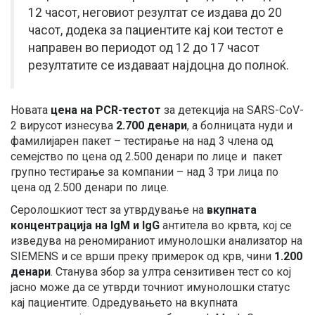
12 часот, неговиот резултат се издава до 20
часот, додека за пациентите кај кои тестот е
направен во периодот од 12 до 17 часот
резултатите се издаваат најдоцна до полноќ.
Новата
цена на PCR-тестот
за детекција на SARS-CoV-
2 вирусот изнесува
2.700 денари
, а болницата нуди и
фамилијарен пакет – тестирање на над 3 члена од
семејство по цена од 2.500 денари по лице и пакет
групно тестирање за компании – над 3 три лица по
цена од 2.500 денари по лице.
Серолошкиот тест за утврдување на
вкупната
концентрација на IgM и IgG
антитела во крвта, кој се
изведува нa реномираниот имунолошки анализатор на
SIEMENS и се врши преку примерок од крв, чини
1.200
денари
. Станува збор за ултра сензитивен тест со кој
јасно може да се утврди точниот имунолошки статус
кај пациентите. Одредувањето на вкупната