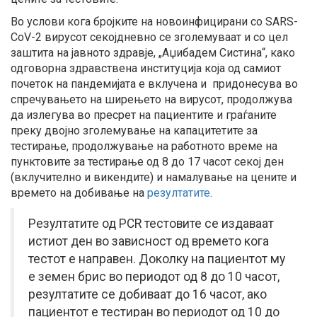
Во услови кога бројките на новоинфицирани со SARS-
CoV-2 вирусот секојдневно се зголемуваат и со цел
заштита на јавното здравје, „Аџибадем Систина“, како
одговорна здравствена институција која од самиот
почеток на пандемијата е вклучена и придонесува во
спречувањето на ширењето на вирусот, продолжува
да излегува во пресрет на пациентите и граѓаните
преку двојно зголемување на капацитетите за
тестирање, продолжување на работното време на
пунктовите за тестирање од 8 до 17 часот секој ден
(вклучително и викендите) и намалување на цените и
времето на добивање на
резултатите
.
Резултатите од PCR тестовите се издаваат
истиот ден во зависност од времето кога
тестот е направен. Доколку на пациентот му
е земен брис во периодот од 8 до 10 часот,
резултатите се добиваат до 16 часот, ако
пациентот е тестиран во периодот од 10 до