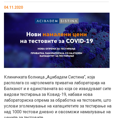
04.11.2020
Клиничката болница „Аџибадем Систина“, која
располага со најголемата приватна лабораторија на
Балканот и е единствената во која се изведуваат сите
видови тестирања за Ковид-19, набави нова
лабораториска опрема за обработка на тестовите, што
услови зголемување на капацитетите за тестирање на
над 1000 тестови дневно и овозможи намалување на
цените за тестовите.