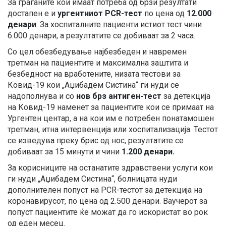
За граѓаните кои имаат потреба од брзи резултати
достапен е и
ургентниот PCR-тест
по цена од
12.000
денари
. За хоспиталните пациенти истиот тест чини
6.000 денари, а резултатите се добиваат за 2 часа.
Со цел обезбедување најбезбеден и навремен
третман на пациентите и максимална заштита и
безбедност на вработените, низата тестови за
Ковид-19 кои „Аџибадем Систина“ ги нуди се
надополнува и со
нов
брз антиген-тест
за детекција
на Ковид-19 наменет за пациентите кои се примаат на
Ургентен центар, а на кои им е потребен понатамошен
третман, итна интервенција или хоспитализација. Тестот
се изведува преку брис од нос, резултатите се
добиваат за 15 минути и чини
1.200 денари.
За корисниците на останатите здравствени услуги кои
ги нуди „Аџибадем Систина“, болницата нуди
дополнителен попуст на PCR-тестот за детекција на
коронавирусот, по цена од 2.500 денари. Ваучерот за
попуст пациентите ќе можат да го искористат во рок
од еден месец.