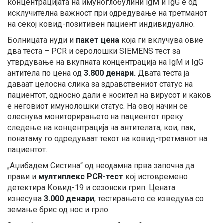
концентрацијата на имуноглобулини lgM и IgG е од
исклучителна важност при одредување на третманот
на секој ковид-позитивен пациент индивидуално.
Болницата нуди и
пакет цена
која ги вклучува овие
два теста – PCR и серолошки SIEMENS тест за
утврдување на вкупната концентрација на IgM и IgG
антитела по цена од
3.800 денари.
Двата теста ја
даваат целосна слика за здравствениот статус на
пациентот, односно дали е носител на вирусот и каков
е неговиот имунолошки статус. На овој начин се
олеснува мониторирањето на пациентот преку
следење на концентрација на антителата, кои, пак,
понатаму го одредуваат текот на ковид-третманот на
пациентот.
„Аџибадем Систина“ од неодамна прва започна да
прави и
мултиплекс PCR-тест
кој истовремено
детектира Ковид-19 и сезонски грип. Цената
изнесува
3.000 денари
, тестирањето се изведува со
земање брис од нос и грло.