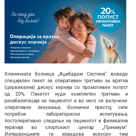
Клиничката болница „Аџибадем Систина“ воведе
специјален пакет за оперативен третман за вратна
(цервикална) дискус хернија со промотивен попуст
од 20%. Пакетот нуди комплетен третман и
рехабилитација на пациентот и во него се вклучени:
оперативно лекување, болнички престој, сите
потребни лабораториски испитувања,
постоперативно следење на пациентот и физикална
терапија во спортскиот центар „Премиум“.
Интервенциите ги изведува искусен тим