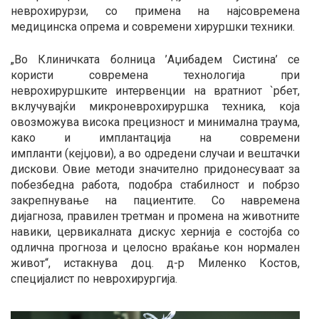
неврохирурзи, со примена на најсовремена
медицинска опрема и современи хируршки техники.
„Во Клиничката болница ’Аџибадем Систина’ се
користи современа технологија при
неврохируршките интервенции на вратниот `рбет,
вклучувајќи микроневрохируршка техника, која
овозможува висока прецизност и минимална траума,
како и имплантација на современи
импланти (кејџови), а во одредени случаи и вештачки
дискови. Овие методи значително придонесуваат за
побезбедна работа, подобра стабилност и побрзо
закрепнување на пациентите. Со навремена
дијагноза, правилен третман и промена на животните
навики, цервикалната дискус хернија е состојба со
одлична прогноза и целосно враќање кон нормален
живот“, истакнува доц. д-р Миленко Костов,
специјалист по неврохирургија.