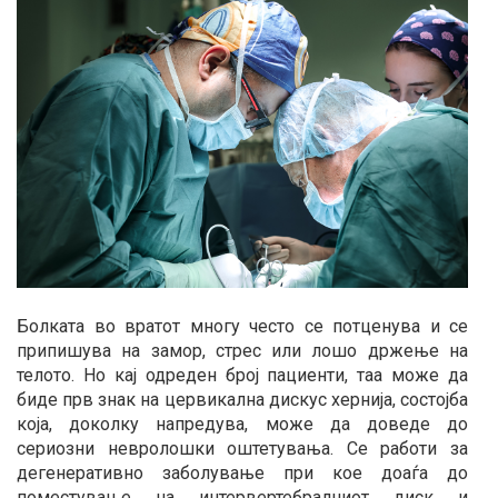
Болката во вратот многу често се потценува и се
припишува на замор, стрес или лошо држење на
телото. Но кај одреден број пациенти, таа може да
биде прв знак на цервикална дискус хернија, состојба
која, доколку напредува, може да доведе до
сериозни невролошки оштетувања. Се работи за
дегенеративно заболување при кое доаѓа до
поместување на интервертебралниот диск и