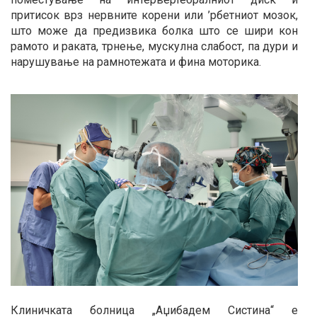
притисок врз нервните корени или ’рбетниот мозок,
што може да предизвика болка што се шири кон
рамото и раката, трнење, мускулна слабост, па дури и
нарушување на рамнотежата и фина моторика.
Клиничката болница „Аџибадем Систина“ e