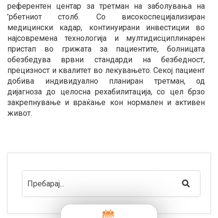
референтен центар за третман на заболувања на
’рбетниот столб. Со високоспецијализиран
медицински кадар, континуирани инвестиции во
најсовремена технологија и мултидисциплинарен
пристап во грижата за пациентите, болницата
обезбедува врвни стандарди на безбедност,
прецизност и квалитет во лекувањето. Секој пациент
добива индивидуално планиран третман, од
дијагноза до целосна рехабилитација, со цел брзо
закрепнување и враќање кон нормален и активен
живот.