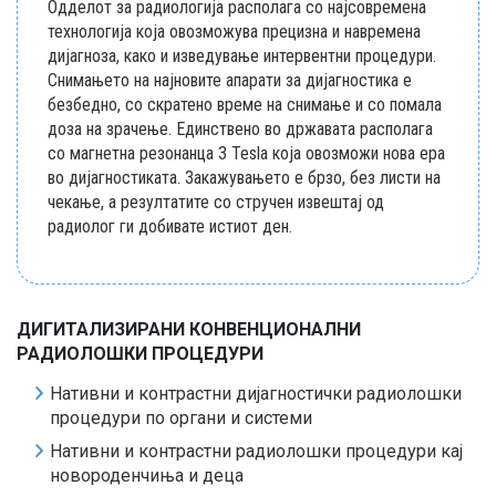
Одделот за радиологија располага со најсовремена
технологија која овозможува прецизна и навремена
дијагноза, како и изведување интервентни процедури.
Снимањето на најновите апарати за дијагностика е
безбедно, со скратено време на снимање и со помала
доза на зрачење. Единствено во државата располага
со магнетна резонанца 3 Tesla која овозможи нова ера
во дијагностиката. Закажувањето е брзо, без листи на
чекање, а резултатите со стручен извештај од
радиолог ги добивате истиот ден.
ДИГИТАЛИЗИРАНИ КОНВЕНЦИОНАЛНИ
РАДИОЛОШКИ ПРОЦЕДУРИ
Нативни и контрастни дијагностички радиолошки
процедури по органи и системи
Нативни и контрастни радиолошки процедури кај
новороденчиња и деца