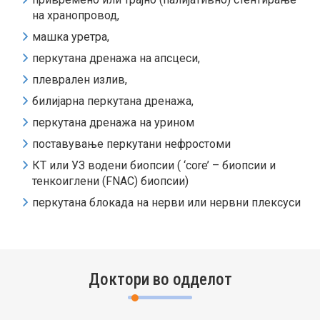
на хранопровод,
машка уретра,
перкутана дренажа на апсцеси,
плеврален излив,
билијарна перкутана дренажа,
перкутана дренажа на урином
поставување перкутани нефростоми
КТ или УЗ водени биопсии ( ‘core’ – биопсии и
тенкоиглени (FNAC) биопсии)
перкутана блокада на нерви или нервни плексуси
Доктори во одделот