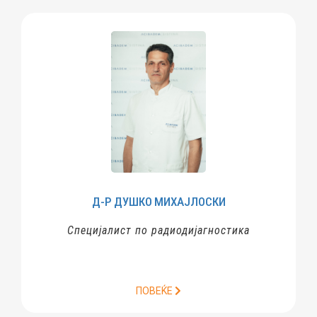
ШКО
МИХАЈЛОСКИ
ПРОФ. Д-Р
ЗО
 по радиодијагностика
Специјалист по
ПОВЕЌЕ
ПО