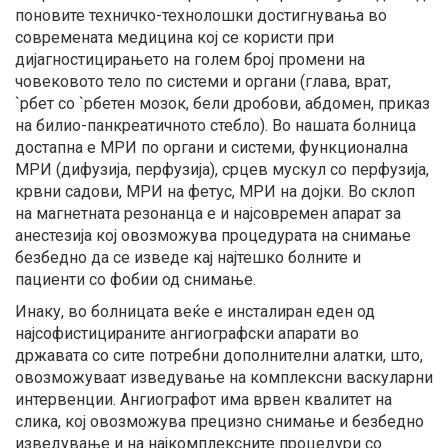
поновите техничко-технолошки достигнувања во
современата медицина кој се користи при
дијагностицирањето на голем број промени на
човековото тело по системи и органи (глава, врат,
`рбет со `рбетен мозок, бели дробови, абдомен, приказ
на билио-панкреатичното стебло). Во нашата болница
достапна е МРИ по органи и системи, функционална
МРИ (дифузија, перфузија), срцев мускул со перфузија,
крвни садови, МРИ на фетус, МРИ на дојки. Во склоп
на магнетната резонанца е и најсовремен апарат за
анестезија кој овозможува процедурата на снимање
безбедно да се изведе кај најтешко болните и
пациенти со фобии од снимање.
Инаку, во болницата веќе е инсталиран еден од
најсофистицираните ангиографски апарати во
државата со сите потребни дополнителни алатки, што,
овозможуваат изведување на комплексни васкуларни
интервенции. Ангиографот има врвен квалитет на
слика, кој овозможува прецизно снимање и безбедно
изведување и на најкомплексните процедури со