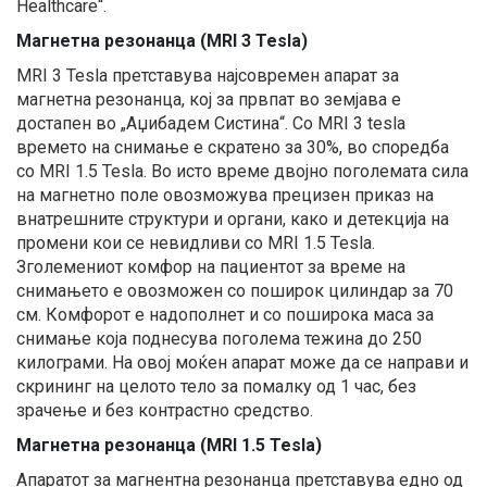
Healthcare“.
Магнетна резонанца (MRI 3 Tesla)
MRI 3 Tesla претставува најсовремен апарат за
магнетна резонанца, кој за првпат во земјава е
достапен во „Аџибадем Систина“. Со MRI 3 tesla
времето на снимање е скратено за 30%, во споредба
со MRI 1.5 Tesla. Во исто време двојно поголемата сила
на магнетно поле овозможува прецизен приказ на
внатрешните структури и органи, како и детекција на
промени кои се невидливи со MRI 1.5 Tesla.
Зголемениот комфор на пациентот за време на
снимањето е овозможен со поширок цилиндар за 70
см. Комфорот е надополнет и со поширока маса за
снимање која поднесува поголема тежина до 250
килограми. На овој моќен апарат може да се направи и
скрининг на целото тело за помалку од 1 час, без
зрачење и без контрастно средство.
Магнетна резонанца (MRI 1.5 Tesla)
Апаратот за магнентна резонанца претставува едно од