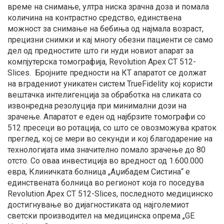
време на снимање, ултра ниска зрачна доза и помала
количина на контрастно средство, единствена
можност за снимање на бебиња од најмала возраст,
прецизни снимки и кај многу обезни пациенти се само
дел од предностите што ги нуди новиот апарат за
компјутерска томографија, Revolution Apex CT 512-
Slices. Бројните предности на КТ апаратот се должат
на вградениот уникатен систем TrueFidelity кој користи
вештачка интелигенција за обработка на сликата со
извонредна резолуција при минимални дози на
зрачење. Апаратот е еден од најбрзите томографи со
512 пресеци во ротација, со што се овозможува краток
преглед, кој се мери во секунди и кој благодарение на
технологијата има значително помало зрачење до 80
отсто. Со оваа инвестиција во вредност од 1.600.000
евра, Клиничката болница „Аџибадем Систина“ е
единствената болница во регионот која го поседува
Revolution Apex CT 512-Slices, последното медицинско
достигнување во дијагностиката од најголемиот
светски производител на медицинска опрема „GE