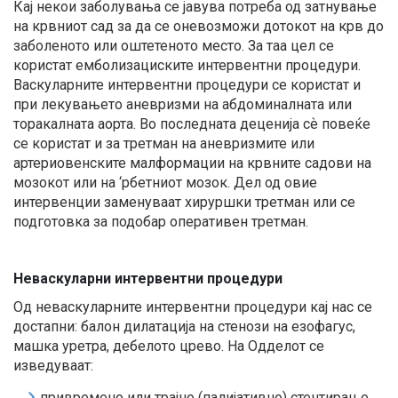
Кај некои заболувања се јавува потреба од затнување
на крвниот сад за да се оневозможи дотокот на крв до
заболеното или оштетеното место. За таа цел се
користат емболизациските интервентни процедури.
Васкуларните интервентни процедури се користат и
при лекувањето аневризми на абдоминалната или
торакалната аорта. Во последната деценија сѐ повеќе
се користат и за третман на аневризмите или
артериовенските малформации на крвните садови на
мозокот или на ‘рбетниот мозок. Дел од овие
интервенции заменуваат хируршки третман или се
подготовка за подобар оперативен третман.
Неваскуларни интервентни процедури
Од неваскуларните интервентни процедури кај нас се
достапни: балон дилатација на стенози на езофагус,
машка уретра, дебелото црево. На Одделот се
изведуваат:
привремено или трајно (палијативно) стентирање