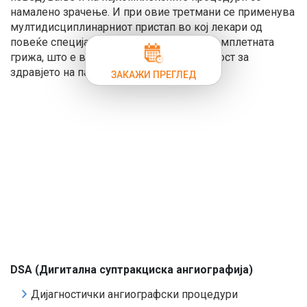
намалено зрачење. И при овие третмани се применува
мултидисциплинарниот пристап во кој лекари од
повеќе специјалности се вклучени во комплетната
грижа, што е вистинска додадена вредност за
здравјето на пациентите.
ЗАКАЖИ ПРЕГЛЕД
DSA (Дигитална суптракциска ангиографија)
Дијагностички ангиографски процедури