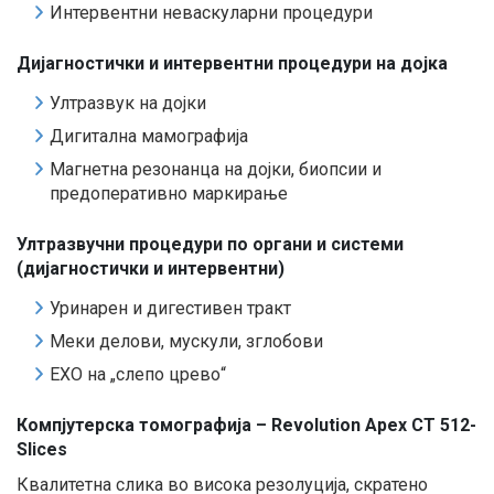
Интервентни неваскуларни процедури
Дијагностички и интервентни процедури на дојка
Ултразвук на дојки
Дигитална мамографија
Магнетна резонанца на дојки, биопсии и
предоперативно маркирање
Ултразвучни процедури по органи и системи
(дијагностички и интервентни)
Уринарен и дигестивен тракт
Меки делови, мускули, зглобови
ЕХО на „слепо црево“
Компјутерска томографија – Revolution Apex CT 512-
Slices
Квалитетна слика во висока резолуција, скратено