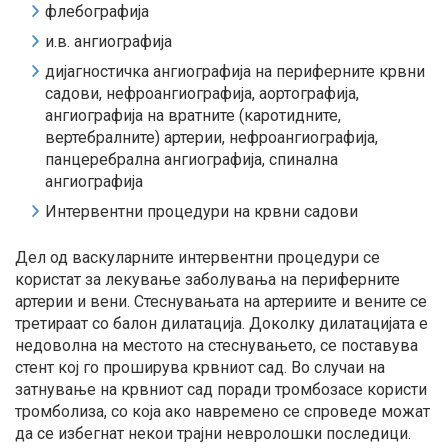
флебографија
и.в. ангиографија
дијагностичка ангиографија на периферните крвни
садови, нефроангиографија, аортографија,
ангиографија на вратните (каротидните,
вертебралните) артерии, нефроангиографија,
панцеребрална ангиографија, спинална
ангиографија
Интервентни процедури на крвни садови
Дел од васкуларните интервентни процедури се
користат за лекување заболувања на периферните
артерии и вени. Стеснувањата на артериите и вените се
третираат со балон дилатација. Доколку дилатацијата е
недоволна на местото на стеснувањето, се поставува
стент кој го проширува крвниот сад. Во случаи на
затнување на крвниот сад поради тромбозасе користи
тромболиза, со која ако навремено се спроведе можат
да се избегнат некои трајни невролошки последици.