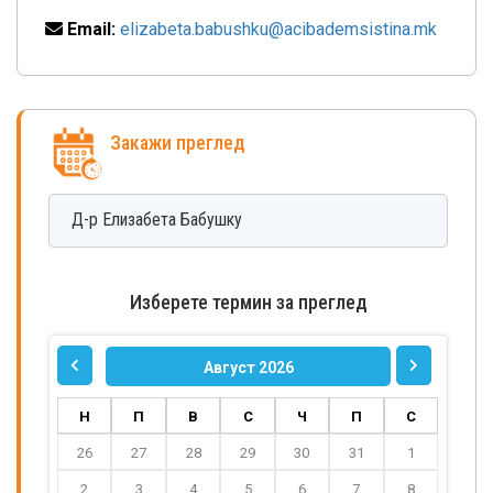
Email:
elizabeta.babushku@acibademsistina.mk
Закажи преглед
Д-р
Елизабета
Бабушку
Изберете термин за преглед
Август 2026
Н
П
В
С
Ч
П
С
26
27
28
29
30
31
1
2
3
4
5
6
7
8