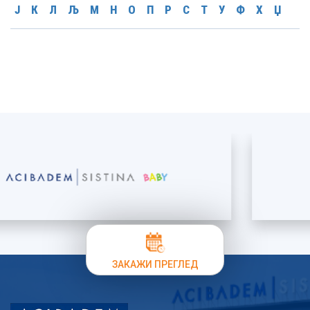
Ј
К
Л
Љ
М
Н
О
П
Р
С
Т
У
Ф
Х
Џ
ЗАКАЖИ ПРЕГЛЕД