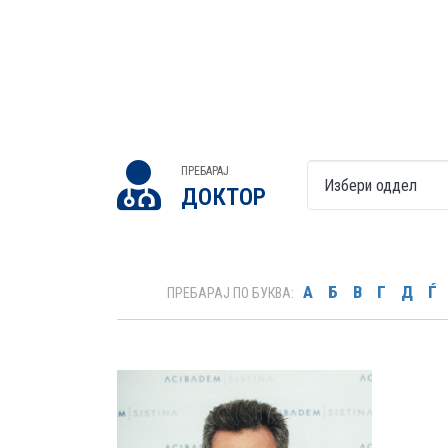
ПРЕБАРАЈ
ДОКТОР
А
Б
В
Г
Д
Ѓ
ПРЕБАРАЈ ПО БУКВА: