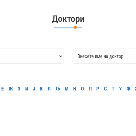
Доктори
Е
Ж
З
И
Ј
К
Л
Љ
М
Н
О
П
Р
С
Т
У
Ф