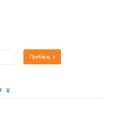
Пребарај
Х
Џ