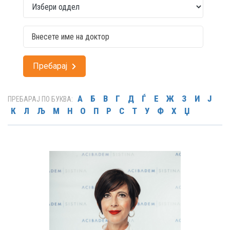
Пребарај
А
Б
В
Г
Д
Ѓ
Е
Ж
З
И
Ј
ПРЕБАРАЈ ПО БУКВА:
К
Л
Љ
М
Н
О
П
Р
С
Т
У
Ф
Х
Џ