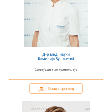
Д-р мед. науки
Камелија
Бушљетиќ
Специјалист по пулмологија
Закажи преглед