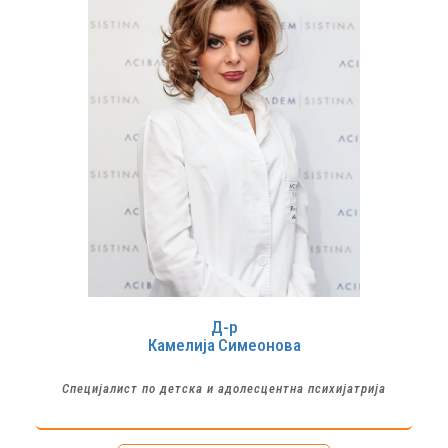
Д-р
Камелија
Симеонова
Специјалист по детска и адолесцентна психијатрија