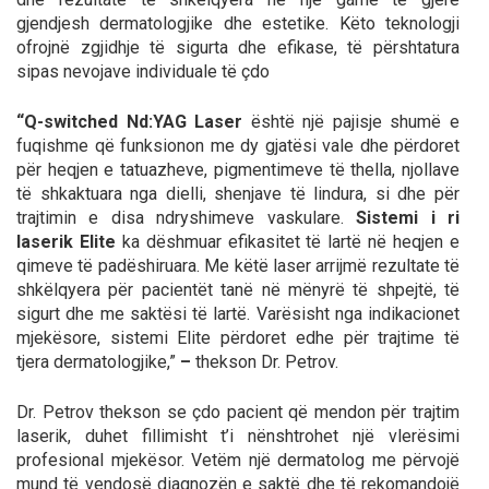
gjendjesh dermatologjike dhe estetike. Këto teknologji
ofrojnë zgjidhje të sigurta dhe efikase, të përshtatura
sipas nevojave individuale të çdo
“Q-switched Nd:YAG Laser
është një pajisje shumë e
fuqishme që funksionon me dy gjatësi vale dhe përdoret
për heqjen e tatuazheve, pigmentimeve të thella, njollave
të shkaktuara nga dielli, shenjave të lindura, si dhe për
trajtimin e disa ndryshimeve vaskulare.
Sistemi i ri
laserik Elite
ka dëshmuar efikasitet të lartë në heqjen e
qimeve të padëshiruara. Me këtë laser arrijmë rezultate të
shkëlqyera për pacientët tanë në mënyrë të shpejtë, të
sigurt dhe me saktësi të lartë. Varësisht nga indikacionet
mjekësore, sistemi Elite përdoret edhe për trajtime të
tjera dermatologjike,”
–
thekson Dr. Petrov.
Dr. Petrov thekson se çdo pacient që mendon për trajtim
laserik, duhet fillimisht t’i nënshtrohet një vlerësimi
profesional mjekësor. Vetëm një dermatolog me përvojë
mund të vendosë diagnozën e saktë dhe të rekomandojë