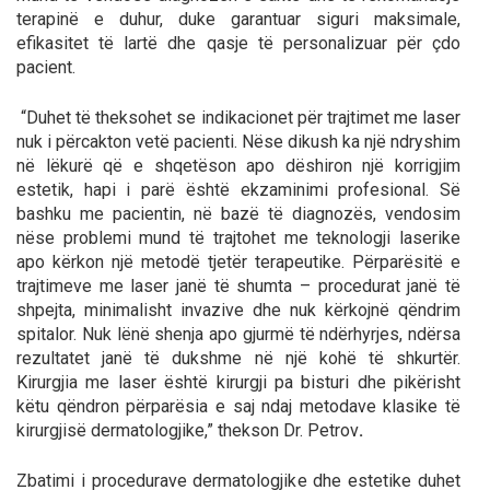
terapinë e duhur, duke garantuar siguri maksimale,
efikasitet të lartë dhe qasje të personalizuar për çdo
pacient.
“Duhet të theksohet se indikacionet për trajtimet me laser
nuk i përcakton vetë pacienti. Nëse dikush ka një ndryshim
në lëkurë që e shqetëson apo dëshiron një korrigjim
estetik, hapi i parë është ekzaminimi profesional. Së
bashku me pacientin, në bazë të diagnozës, vendosim
nëse problemi mund të trajtohet me teknologji laserike
apo kërkon një metodë tjetër terapeutike. Përparësitë e
trajtimeve me laser janë të shumta – procedurat janë të
shpejta, minimalisht invazive dhe nuk kërkojnë qëndrim
spitalor. Nuk lënë shenja apo gjurmë të ndërhyrjes, ndërsa
rezultatet janë të dukshme në një kohë të shkurtër.
Kirurgjia me laser është kirurgji pa bisturi dhe pikërisht
këtu qëndron përparësia e saj ndaj metodave klasike të
kirurgjisë dermatologjike,” thekson Dr. Petrov
.
Zbatimi i procedurave dermatologjike dhe estetike duhet