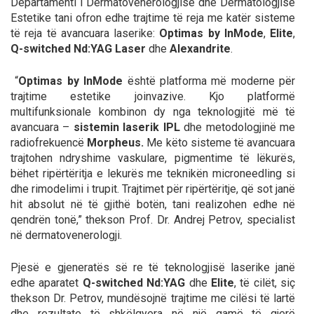
Departamenti i Dermatovenerologjisë dhe Dermatologjisë
Estetike tani ofron edhe trajtime të reja me katër sisteme
të reja të avancuara laserike:
Optimas by InMode
,
Elite
,
Q-switched Nd:YAG Laser
dhe
Alexandrite
.
“
Optimas by InMode
është platforma më moderne për
trajtime estetike joinvazive. Kjo platformë
multifunksionale kombinon dy nga teknologjitë më të
avancuara –
sistemin laserik IPL
dhe metodologjinë me
radiofrekuencë
Morpheus.
Me këto sisteme të avancuara
trajtohen ndryshime vaskulare, pigmentime të lëkurës,
bëhet ripërtëritja e lekurës me teknikën microneedling si
dhe rimodelimi i trupit. Trajtimet për ripërtëritje, që sot janë
hit absolut në të gjithë botën, tani realizohen edhe në
qendrën tonë,” thekson Prof. Dr. Andrej Petrov, specialist
në dermatovenerologji.
Pjesë e gjeneratës së re të teknologjisë laserike janë
edhe aparatet
Q-switched Nd:YAG
dhe
Elite
, të cilët, siç
thekson Dr. Petrov, mundësojnë trajtime me cilësi të lartë
dhe rezultate të shkëlqyera në një gamë të gjerë