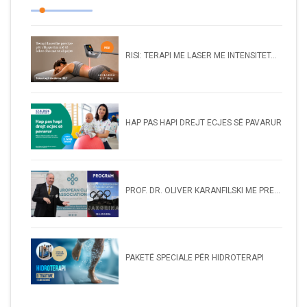
RISI: TERAPI ME LASER ME INTENSITET...
HAP PAS HAPI DREJT ECJES SË PAVARUR
PROF. DR. OLIVER KARANFILSKI ME PRE...
PAKETË SPECIALE PËR HIDROTERAPI