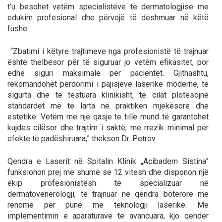
t’u besohet vetëm specialistëve të dermatologjisë me
edukim profesional dhe përvojë të dëshmuar në këtë
fushë.
“Zbatimi i këtyre trajtimeve nga profesionistë të trajnuar
është thelbësor për të siguruar jo vetëm efikasitet, por
edhe siguri maksimale për pacientët. Gjithashtu,
rekomandohet përdorimi i pajisjeve laserike moderne, të
sigurta dhe të testuara klinikisht, të cilat plotësojnë
standardet më të larta në praktikën mjekësore dhe
estetike. Vetëm me një qasje të tillë mund të garantohet
kujdes cilësor dhe trajtim i saktë, me rrezik minimal për
efekte të padëshiruara,” thekson Dr. Petrov.
Qendra e Laserit në Spitalin Klinik „Acibadem Sistina”
funksionon prej më shumë se 12 vitesh dhe disponon një
ekip profesionistësh të specializuar në
dermatovenerologji, të trajnuar në qendra botërore me
renome për punë me teknologji laserike. Me
implementimin e aparaturave të avancuara, kjo qendër