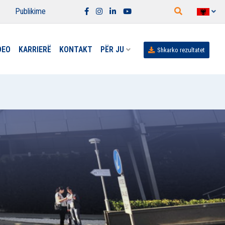
Publikime
DEO
KARRIERË
KONTAKT
PËR JU
Shkarko rezultatet
E DHE REHABILITIMIT
JE NGA 15 QERSHOR DERI MË 15 SHTATOR
 NË "ACIBADEM SISTINA"