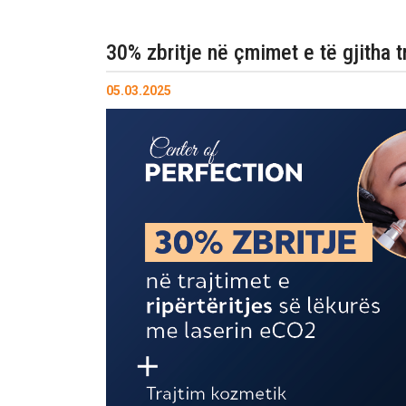
30% zbritje në çmimet e të gjitha t
05.03.2025