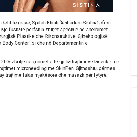
etit të grave, Spitali Klinik ‘Acibadem Sistina’ ofron
Kjo fushatë përfshin zbirjet speciale në shërbimet
urgjisë Plastike dhe Rikonstruktive, Gjinekologjisë
m Body Center’, si dhe në Departamentin e
 30% zbritje në çmimet e të gjitha trajtimeve laserike me
trajtimet microneedling me SkinPen. Gjithashtu, përmes
away trajtime falas mjekësore dhe masazh për fytyrë.