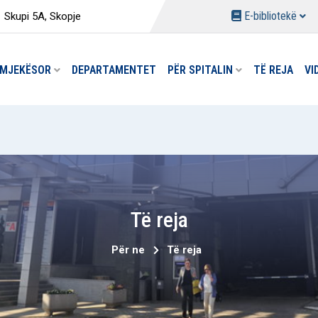
E-bibliotekë
Skupi 5A, Skopje
I MJEKËSOR
DEPARTAMENTET
PËR SPITALIN
TË REJA
VI
KETA TË REJA NË DEPARTAMENTIN E MJEKËSIA FIZIKAL
KETË SPECIALE PËR HIDROTERAPI
CIBADEM SISTINA” ME ÇMIME PROMOCIONALE PËR LIND
% ZBRITJE PROMOCIONALE PËR SYNETINË
IME TË REJA TË ULURA PËR SHËRBIMET LABORATORIKE
Të reja
Për ne
Të reja