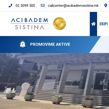
02 3099 500
callcenter@acibademsistina.mk
EKIP
PROMOVIME AKTIVE
PA
PA
“A
50
ÇM