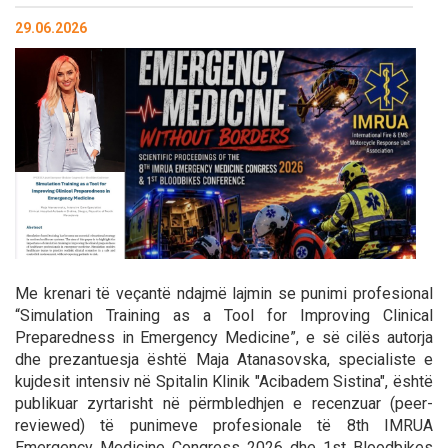
29.06.2026
Me krenari të veçantë ndajmë lajmin se punimi profesional
“Simulation Training as a Tool for Improving Clinical
Preparedness in Emergency Medicine”, e së cilës autorja
dhe prezantuesja është Maja Atanasovska, specialiste e
kujdesit intensiv në Spitalin Klinik "Acibadem Sistina", është
publikuar zyrtarisht në përmbledhjen e recenzuar (peer-
reviewed) të punimeve profesionale të 8th IMRUA
Emergency Medicine Congress 2026 dhe 1st Bloodbikes