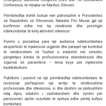
Conference, të mbajtur në Maribor, Slloveni.
Përmbledhja është botuar nën patronazhin e Presidentes
së Republikës së Sllovenisë, Natasha Pirc Musar, gjë që
konfirmon edhe më tej rëndësinë dhe prestigjin
ndërkombëtar të këtij aktiviteti shkencor.
Punimi u prezantua para një audience ndërkombëtare
ekspertësh të mjekësisë urgjente dhe paraqet një kontribut
të rëndësishëm në fushën e edukimit me simulim,
përgatitjes klinike të profesionistëve shëndetësorë dhe
sigurisë së pacientëve – tema kyçe për mjekësinë
bashkëkohore.
Publikimi i punimit në një përmbledhje ndërkombëtare të
recenzuar përfaqëson një arritje të rëndësishme
profesionale dhe shkencore, si dhe dëshmi se përkushtimi
ndaj dijes, edukimi i vazhdueshëm dhe synimi për
përsosmëri sjellin rezultate të njohura edhe përtej kufijve
kombëtarë.