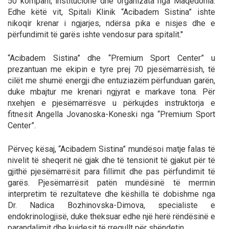
50 kompani, institucione dhe organizata nga Maqedonia.
Edhe këtë vit, Spitali Klinik “Acibadem Sistina” ishte
nikoqir krenar i ngjarjes, ndërsa pika e nisjes dhe e
përfundimit të garës ishte vendosur para spitalit."
“Acibadem Sistina” dhe “Premium Sport Center” u
prezantuan me ekipin e tyre prej 70 pjesëmarrësish, të
cilët me shumë energji dhe entuziazëm përfunduan garën,
duke mbajtur me krenari ngjyrat e markave tona. Për
nxehjen e pjesëmarrësve u përkujdes instruktorja e
fitnesit Angella Jovanoska-Koneski nga “Premium Sport
Center”.
Përveç kësaj, “Acibadem Sistina” mundësoi matje falas të
nivelit të sheqerit në gjak dhe të tensionit të gjakut për të
gjithë pjesëmarrësit para fillimit dhe pas përfundimit të
garës. Pjesëmarrësit patën mundësinë të merrnin
interpretim të rezultateve dhe këshilla të dobishme nga
Dr. Nadica Bozhinovska-Dimova, specialiste e
endokrinologjisë, duke theksuar edhe një herë rëndësinë e
parandalimit dhe kujdesit të rregullt për shëndetin.