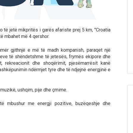
o të jetë mikpritës i garës afariste prej 5 km, "Croatia
 të mbahet më 4 qershor.
 numër gjithnjë e më të madh kompanish, paraqet një
eve të shëndetshme të jetesës, frymës ekipore dhe
t, rekreacionit dhe shoqërimit, pjesëmarrësit kanë
bashkëpunimin ndërmjet tyre dhe të ndjejnë energjinë e
 muzikë, ushqim, pije dhe çmime.
të mbushur me energji pozitive, buzëqeshje dhe