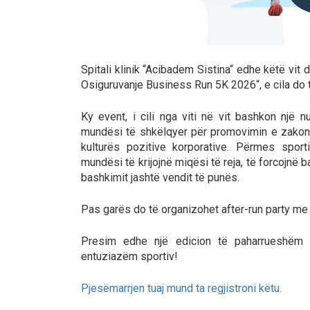
Spitali klinik “Acibadem Sistina“ edhe këtë vit d
Osiguruvanje Business Run 5K 2026“, e cila do
Ky event, i cili nga viti në vit bashkon një
mundësi të shkëlqyer për promovimin e zakon
kulturës pozitive korporative. Përmes sporti
mundësi të krijojnë miqësi të reja, të forcojnë 
bashkimit jashtë vendit të punës.
Pas garës do të organizohet after-run party me
Presim edhe një edicion të paharrueshëm 
entuziazëm sportiv!
Pjesëmarrjen tuaj mund ta regjistroni këtu.