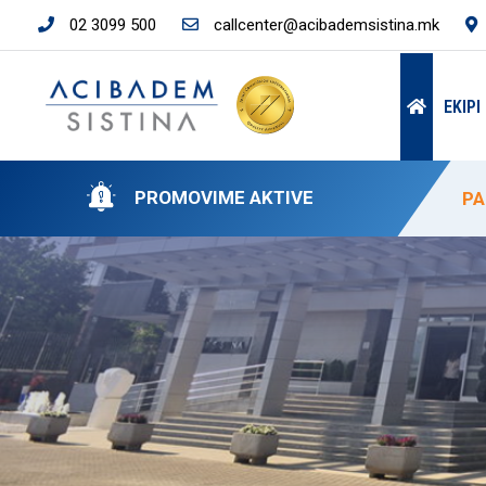
02 3099 500
callcenter@acibademsistina.mk
EKIP
PROMOVIME AKTIVE
PA
PA
“A
50
ÇM