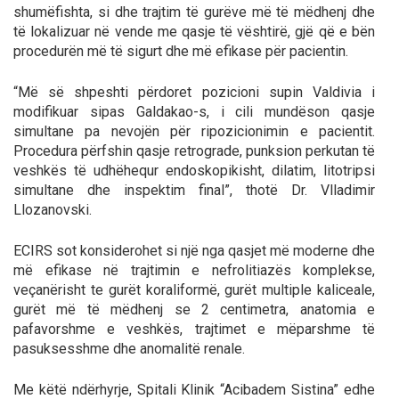
shumëfishta, si dhe trajtim të gurëve më të mëdhenj dhe
të lokalizuar në vende me qasje të vështirë, gjë që e bën
procedurën më të sigurt dhe më efikase për pacientin.
“Më së shpeshti përdoret pozicioni supin Valdivia i
modifikuar sipas Galdakao-s, i cili mundëson qasje
simultane pa nevojën për ripozicionimin e pacientit.
Procedura përfshin qasje retrograde, punksion perkutan të
veshkës të udhëhequr endoskopikisht, dilatim, litotripsi
simultane dhe inspektim final”, thotë Dr. Vlladimir
Llozanovski.
ECIRS sot konsiderohet si një nga qasjet më moderne dhe
më efikase në trajtimin e nefrolitiazës komplekse,
veçanërisht te gurët koraliformë, gurët multiple kaliceale,
gurët më të mëdhenj se 2 centimetra, anatomia e
pafavorshme e veshkës, trajtimet e mëparshme të
pasuksesshme dhe anomalitë renale.
Me këtë ndërhyrje, Spitali Klinik “Acibadem Sistina” edhe