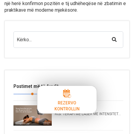
një herë konfirmon pozitën e tij udhëheqëse në zbatimin e
praktikave më moderne mjekësore.
Postimet më të fundit
REZERVO
KONTROLLIN
RISI: TERAPI ME LASER ME INTENSITET...