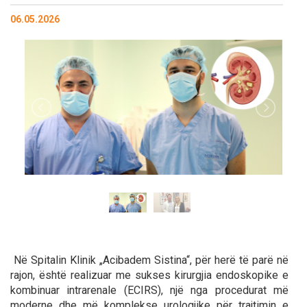
06.05.2026
Në Spitalin Klinik „Acibadem Sistina“, për herë të parë në
rajon, është realizuar me sukses kirurgjia endoskopike e
kombinuar intrarenale (ECIRS), një nga procedurat më
moderne dhe më komplekse urologjike për trajtimin e