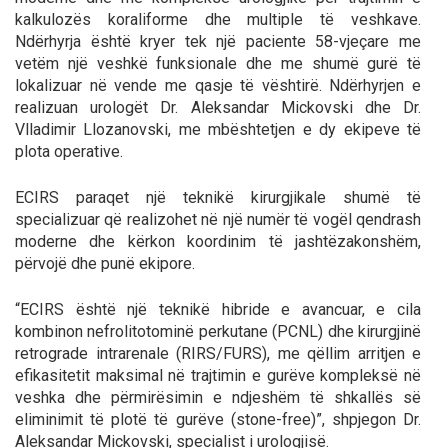
kalkulozës koraliforme dhe multiple të veshkave.
Ndërhyrja është kryer tek një paciente 58-vjeçare me
vetëm një veshkë funksionale dhe me shumë gurë të
lokalizuar në vende me qasje të vështirë. Ndërhyrjen e
realizuan urologët Dr. Aleksandar Mickovski dhe Dr.
Vlladimir Llozanovski, me mbështetjen e dy ekipeve të
plota operative.
ECIRS paraqet një teknikë kirurgjikale shumë të
specializuar që realizohet në një numër të vogël qendrash
moderne dhe kërkon koordinim të jashtëzakonshëm,
përvojë dhe punë ekipore.
“ECIRS është një teknikë hibride e avancuar, e cila
kombinon nefrolitotominë perkutane (PCNL) dhe kirurgjinë
retrograde intrarenale (RIRS/FURS), me qëllim arritjen e
efikasitetit maksimal në trajtimin e gurëve kompleksë në
veshka dhe përmirësimin e ndjeshëm të shkallës së
eliminimit të plotë të gurëve (stone-free)”, shpjegon Dr.
Aleksandar Mickovski, specialist i urologjisë.