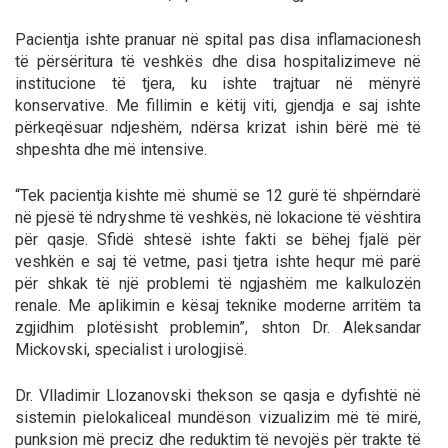
Pacientja ishte pranuar në spital pas disa inflamacionesh
të përsëritura të veshkës dhe disa hospitalizimeve në
institucione të tjera, ku ishte trajtuar në mënyrë
konservative. Me fillimin e këtij viti, gjendja e saj ishte
përkeqësuar ndjeshëm, ndërsa krizat ishin bërë më të
shpeshta dhe më intensive.
“Tek pacientja kishte më shumë se 12 gurë të shpërndarë
në pjesë të ndryshme të veshkës, në lokacione të vështira
për qasje. Sfidë shtesë ishte fakti se bëhej fjalë për
veshkën e saj të vetme, pasi tjetra ishte hequr më parë
për shkak të një problemi të ngjashëm me kalkulozën
renale. Me aplikimin e kësaj teknike moderne arritëm ta
zgjidhim plotësisht problemin”, shton Dr. Aleksandar
Mickovski, specialist i urologjisë.
Dr. Vlladimir Llozanovski thekson se qasja e dyfishtë në
sistemin pielokaliceal mundëson vizualizim më të mirë,
punksion më preciz dhe reduktim të nevojës për trakte të