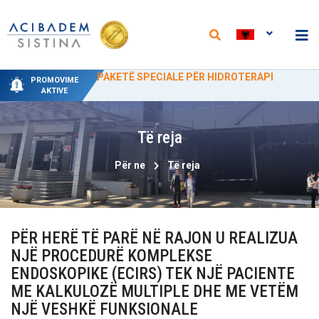
PAKETË SPECIALE PËR HIDROTERAPI
50% ZBRITJE PROMOCIONALE PËR SYNETINË
ÇMIME TË REJA TË ULURA PËR SHËRBIMET
PAKETA TË REJA NË DEPARTAMENTIN E
“ACIBADEM SISTINA” ME ÇMIME
PROMOVIME
MJEKËSIA FIZIKALE DHE REHABILITIMIT
LABORATORIKE NË "ACIBADEM SISTINA"
PROMOCIONALE PËR LINDJE NGA 15
AKTIVE
QERSHOR DERI MË 15 SHTATOR
Të reja
Për ne
Të reja
PËR HERË TË PARË NË RAJON U REALIZUA
NJË PROCEDURË KOMPLEKSE
ENDOSKOPIKE (ECIRS) TEK NJË PACIENTE
ME KALKULOZË MULTIPLE DHE ME VETËM
NJË VESHKË FUNKSIONALE