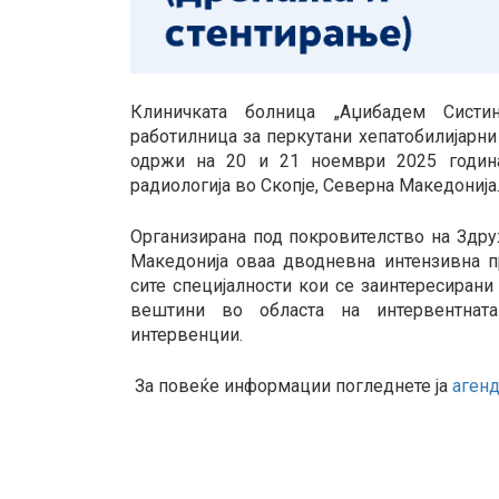
Клиничката болница „Аџибадем Систи
работилница за перкутани хепатобилијарни
одржи на 20 и 21 ноември 2025 година
радиологија во Скопје, Северна Македонија
Организирана под покровителство на Здру
Македонија оваа дводневна интензивна п
сите специјалности кои се заинтересиран
вештини во областа на интервентната 
интервенции.
За повеќе информации погледнете ја
агенд