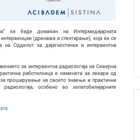
на“ ќе биде домаќин на Интермедијарната
 интервенции (дренажа и стентирање), која ќе се
 на Одделот за дијагностичка и интервентна
.
жението за интервентна радиологија на Северна
рактична работилница е наменета за лекари од
и за проширување на своето знаење и практични
радиологија, особено во хепатобилијарните
ата.