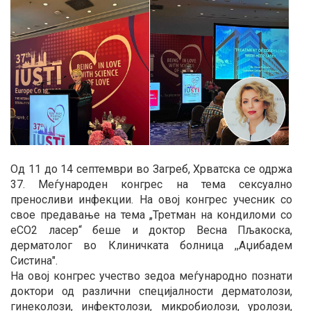
Од 11 до 14 септември во Загреб, Хрватска се одржа
37. Меѓународен конгрес на тема сексуално
преносливи инфекции. На овој конгрес учесник со
свое предавање на тема „Третман на кондиломи со
еCO2 ласер“ беше и доктор Весна Пљакоска,
дерматолог во Клиничката болница ,,Аџибадем
Систина".
На овој конгрес учество зедоа меѓународно познати
доктори од различни специјалности дерматолози,
гинеколози, инфектолози, микробиолози, уролози,