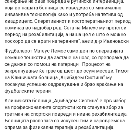
санирање на оваа повреда е рутинска интервенција,
која во нашата болница се изведува со минимално
инвазивна технологија како и употреба на тетива од
квадрицепс. Оперативниот и постоперативниот период
поминаа во најдобар ред. Сега на Матеус му претстои
период на рехабилитација, а наша цел е што е можно
поскоро да се врати на терените“, вели д-р Ивановски.
Фудбалерот Матеус Лемос само ден по операцијата
немаше тешкотии да застане на нозе, со препорака да
се движи со помош на патерици. Процесот на
закрепнување ќе трае од шест до осум месеци. Тимот
на Клиничката болница „Аџибадем Систина“ му
посакува успешно оздравување и брзо враќање на
фудбалските терени.
Клиничката болница „Аџибадем Систина“ е прв избор
на професионалните спортисти кога станува збор за
третман на спортски повреди и нивна рехабилитација.
Болницата располага со искусен тим и најсовремена
опрема за физикална терапија и рехабилитација.