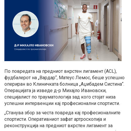
По повредата на предниот вкрстен лигамент (ACL),
фудбалерот на „Вардар“, Матеус Лемос, беше успешно
опериран во Клиничката болница „Аџибадем Систина“.
Операцијата ја изведе д-р Михајло Ивановски,
специјалист по трауматологија зад кого стојат низа
успешни интервенции кај професионални спортисти.
„Станува збор за честа повреда кај професионалните
спортисти. Оперативниот зафат артроскопија и
реконструкција на предниот вкрстен лигамент за