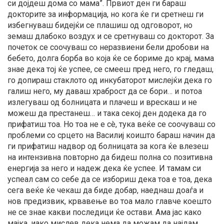
си дојдеш дома со мама”. Првиот ден ги бараш
докторите за информација, но кога ќе ги сретнеш ги
избегнуваш бидејќи се плашиш од одговорот, но
земаш длабоко воздух и се сретнуваш со докторот. За
почеток се соочуваш со неразвиени бели дробови на
бебето, долга борба во која ќе се бориме до крај, мама
знае дека тој ќе успее, се смееш пред него, го гледаш,
го допираш стаклото од инкубаторот мислејќи дека го
галиш него, му даваш храброст да се бори… и потоа
излегуваш од болницата и плачеш и врескаш и не
можеш да престанеш… и така секој ден додека да го
прифатиш тоа. Но тоа не е сè, тука веќе се соочуваш со
проблеми со срцето на Василиј коишто бараш начин да
ги прифатиш надвор од болницата за кога ќе влезеш
на интензивна повторно да бидеш полна со позитивна
енергија за него и надеж дека ќе успее. И тамам си
успеал сам со себе да се избориш дека тоа е тоа, дека
сега веќе ќе чекаш да биде добар, наеднаш доаѓа и
нов предизвик, крвавење во тоа мало главче коешто
не се знае какви последици ќе остави. Ама јас како
мајка, иако мислев дека нема да можам да најдам