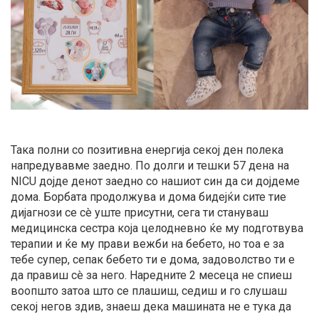
Така полни со позитивна енергија секој ден полека
напредувавме заедно. По долги и тешки 57 дена на
NICU дојде денот заедно со нашиот син да си дојдеме
дома. Борбата продолжува и дома бидејќи сите тие
дијагнози се сè уште присутни, сега ти стануваш
медицинска сестра која целодневно ќе му подготвува
терапии и ќе му прави вежби на бебето, но тоа е за
тебе супер, сепак бебето ти е дома, задоволство ти е
да правиш сè за него. Наредните 2 месеца не спиеш
воопшто затоа што се плашиш, седиш и го слушаш
секој негов здив, знаеш дека машината не е тука да