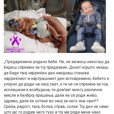
„Предвремено родено бебе. Не, не можеш никогаш да
бидеш спремен за тој предизвик. Денот којшто чекаш
да биде твој најсреќен ден наеднаш станува
најсреќниот и најстрашниот ден истовремено, бебето е
упорно да дојде на овој свет, а ти не си спремна за тоа,
исплашена и возбудена, ти доаѓаат многу различни
мисли и безброј прашања, дали ќе се роди живо,
здраво, дали ќе остане во овој за него нов свет!?
Среќа, радост, тага, болка, страв, солзи. Тој ден не само
што јас го родив него туку и тој ме роди мене како