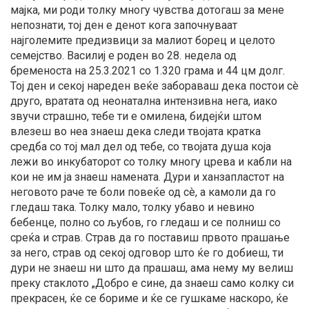
мајка, ми роди толку многу чувства дотогаш за мене
непознати, тој ден е денот кога започнуваат
најголемите предизвици за малиот борец и целото
семејство. Василиј е роден во 28. недела од
бременоста на 25.3.2021 со 1.320 грама и 44 цм долг.
Тој ден и секој нареден веќе забораваш дека постои сè
друго, вратата од неонатална интензивна нега, иако
звучи страшно, тебе ти е омилена, бидејќи штом
влезеш во неа знаеш дека следи твојата кратка
средба со тој мал дел од тебе, со твојата душа која
лежи во инкубаторот со толку многу црева и кабли на
кои не им ја знаеш намената. Дури и ханзапластот на
неговото раче те боли повеќе од сè, а камоли да го
гледаш така. Толку мало, толку убаво и невино
бебенце, полно со љубов, го гледаш и се полниш со
среќа и страв. Страв да го поставиш првото прашање
за него, страв од секој одговор што ќе го добиеш, ти
дури не знаеш ни што да прашаш, ама нему му велиш
преку стаклото „Добро е сине, да знаеш само колку си
прекрасен, ќе се бориме и ќе се гушкаме наскоро, ќе