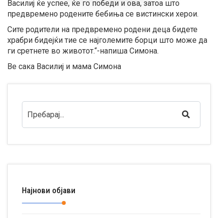
Василиј ќе успее, ќе го победи и ова, затоа што
предвремено родените бебиња се вистински херои.
Сите родители на предвремено родени деца бидете
храбри бидејќи тие се најголемите борци што може да
ги сретнете во животот.“-напиша Симона.
Ве сака Василиј и мама Симона
Најнови објави