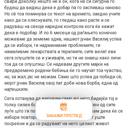
свири доколку нешто не е ок, кога не си сигурна го
будиш да видиш дека е добар па го заспиваш наново.
Но сè тоа поминува со текот на времето, заедно учите
како да си олеснувате, го гледаш како расте и се
радуваш на секоја наредна контрола кога ќе кажат
дека е подобар. И по 6 месеци од раѓањето конечно
можевме да земеме здив, нашиот јунак Василиј успеа
да се избори, ги надминавме проблемите, ги
намаливме лекарствата и терапиите, сите велат еве
сега опуштете се и уживајте, но ти не знаеш како личи
тоа да се опуштиш. Се надевам другите мајки на
предвремено родени бебиња ќе го научат тоа чувство,
но, за жал, јас не можам. Само што успеа да победи сè,
мојот јунак Василиј овој пат доби нова борба, една од
најтешките.
Сега останува да верувам само во него бидејќи тој е
толку силен борец и огромен јунак, посилен од сите
луѓе што ги познавам. Останува да верувам дека ќе се
ЗАКАЖИ ПРЕГЛЕД
избори повторно, за мама и тато да бидат уште
посреќни и да се радуваат на него целиот живот.