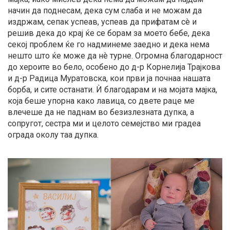
начин да поднесам, дека сум слаба и не можам да
издржам, сепак успеав, успеав да прифатам сè и
решив дека до крај ќе се борам за моето бебе, дека
секој проблем ќе го надминеме заедно и дека нема
нешто што ќе може да нè турне. Огромна благодарност
до хероите во бело, особено до д-р Корнелија Трајкова
и д-р Радица Муратовска, кои први ја почнаа нашата
борба, и сите останати. Ѝ благодарам и на мојата мајка,
која беше упорна како лавица, со двете раце ме
влечеше да не паднам во безизлезната дупка, а
сопругот, сестра ми и целото семејство ми градеа
ограда околу таа дупка.