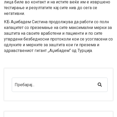
лица биле во контакт и на истите веќе им е извршено
тестирање и резултатите кај сите нив до сега се
негативни.
КБ Аџибадем Систина продолжува да работи со полн
капацитет со преземање на сите максимални мерки за
заштита на своите вработени и пациенти и по сите
утврдени безбедносни протоколи кои се усогласени со
одлуките и мерките за заштита кои ги презема и
здравствениот гигант ,,Аџибадем’’ од Турција.