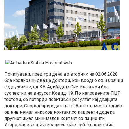
Почитувани, пред три дена во вторник на 02.06.2020
беа изолирани двајца доктори, кои воедно се и брачни
содружници, од КБ Аџибадем Систина а кои беа
суспектни на вирусот Ковид-19. По направените ПЦР
тестови, се потврди позитивен резултат кај двајцата
доктори. Според природата на работното место, едниот
од нив немал никаков контакт со пациенти додека
другиот имал минимален контакт со пациенти.
Утврдени и контактирани се сите луѓе со кои овие