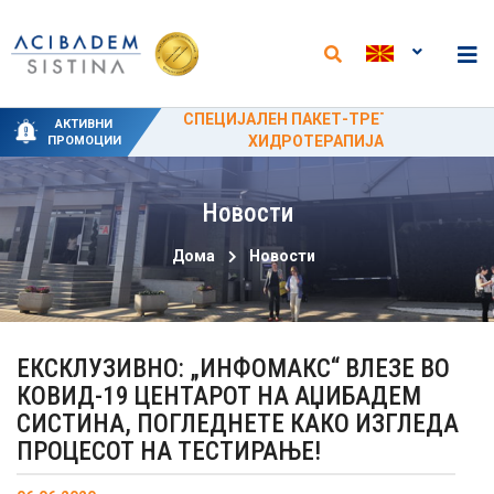
НОВИ АНАЛИЗИ И НАМАЛЕНИ ЦЕНИ ВО
СПЕЦИЈАЛНИ ПРОМОТИВНИ ЦЕНИ ЗА
СПЕЦИЈАЛЕН ПАКЕТ-ТРЕТМАН ЗА
НОВИ ПАКЕТИ НА ОДДЕЛОТ ЗА
50% ПРОМОТИВЕН ПОПУСТ ЗА
АКТИВНИ
ЛАБОРАТОРИЈАТА ВО „АЏИБАДЕМ
ПОРОДУВАЊЕ ОД 15 ЈУНИ ДО 15
ФИЗИКАЛНА МЕДИЦИНА И
ХИДРОТЕРАПИЈА
ЦИРКУМЦИЗИЈА
ПРОМОЦИИ
РЕХАБИЛИТАЦИЈА
СЕПТЕМВРИ
СИСТИНА“
Новости
Дома
Новости
ЕКСКЛУЗИВНО: „ИНФОМАКС“ ВЛЕЗЕ ВО
КОВИД-19 ЦЕНТАРОТ НА АЏИБАДЕМ
СИСТИНА, ПОГЛЕДНЕТЕ КАКО ИЗГЛЕДА
ПРОЦЕСОТ НА ТЕСТИРАЊЕ!