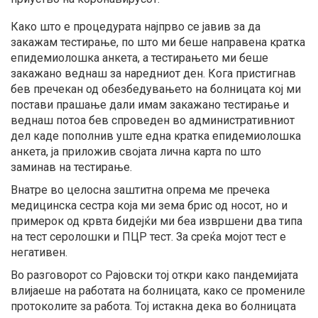
Како што е процедурата најпрво се јавив за да
закажам тестирање, по што ми беше направена кратка
епидемиолошка анкета, а тестирањето ми беше
закажано веднаш за наредниот ден. Кога пристигнав
бев пречекан од обезбедувањето на болницата кој ми
постави прашање дали имам закажано тестирање и
веднаш потоа бев спроведен во административниот
дел каде пополнив уште една кратка епидемиолошка
анкета, ја приложив својата лична карта по што
заминав на тестирање.
Внатре во целосна заштитна опрема ме пречека
медицинска сестра која ми зема брис од носот, но и
примерок од крвта бидејќи ми беа извршени два типа
на тест серолошки и ПЦР тест. За среќа мојот тест е
негативен.
Во разговорот со Рајовски тој откри како пандемијата
влијаеше на работата на болницата, како се промениле
протоколите за работа. Тој истакна дека во болницата