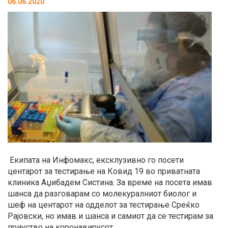
06.06.2020
Екипата на Инфомакс, ексклузивно го посети
центарот за тестирање на Ковид 19 во приватната
клиника Аџибадем Систина. За време на посета имав
шанса да разговарам со молекуралниот биолог и
шеф на центарот на одделот за тестирање Среќко
Рајовски, но имав и шанса и самиот да се тестирам за
приуство на коронавирусот.