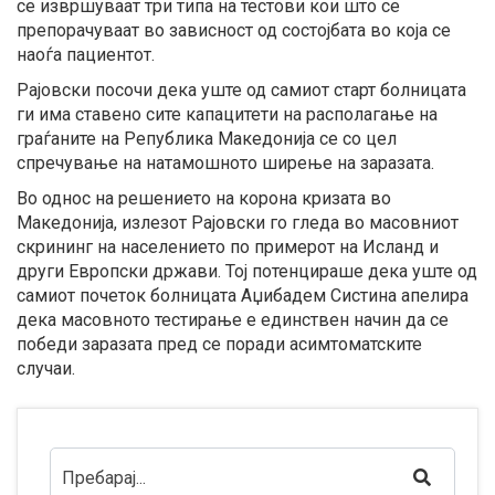
се извршуваат три типа на тестови кои што се
препорачуваат во зависност од состојбата во која се
наоѓа пациентот.
Рајовски посочи дека уште од самиот старт болницата
ги има ставено сите капацитети на располагање на
граѓаните на Република Македонија се со цел
спречување на натамошното ширење на заразата.
Во однос на решението на корона кризата во
Македонија, излезот Рајовски го гледа во масовниот
скрининг на населението по примерот на Исланд и
други Европски држави. Тој потенцираше дека уште од
самиот почеток болницата Аџибадем Систина апелира
дека масовното тестирање е единствен начин да се
победи заразата пред се поради асимтоматските
случаи.