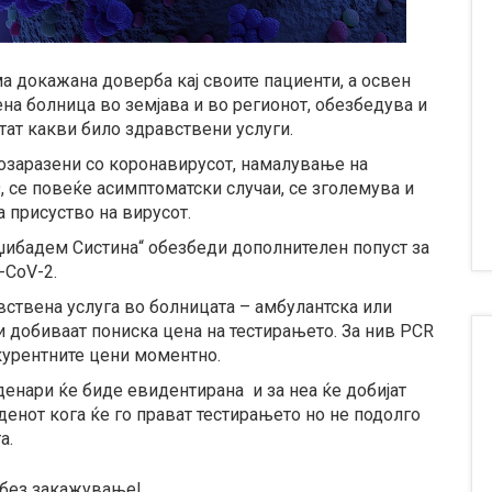
а докажана доверба кај своите пациенти, а освен
ена болница во земјава и во регионот, обезбедува и
тат какви било здравствени услуги.
возаразени со коронавирусот, намалување на
 се повеќе асимптоматски случаи, се зголемува и
а присуство на вирусот.
Аџибадем Систина“ обезбеди дополнителен попуст за
-CoV-2.
ствена услуга во болницата – амбулантска или
и добиваат пониска цена на тестирањето. За нив PCR
нкурентните цени моментно.
денари ќе биде евидентирана и за неа ќе добијат
 денот кога ќе го прават тестирањето но не подолго
а.
о без закажување!