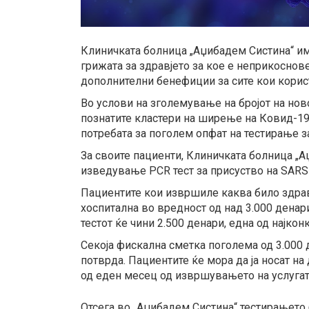
Клиничката болница „Аџибадем Систина“ им
грижата за здравјето за кое е неприкоснов
дополнителни бенефиции за сите кои корис
Во услови на зголемување на бројот на но
познатите кластери на ширење на Ковид-19,
потребата за поголем опфат на тестирање з
За своите пациенти, Клиничката болница „
изведување PCR тест за присуство на SARS
Пациентите кои извршиле каква било здрав
хоспитална во вредност од над 3.000 денар
тестот ќе чини 2.500 денари, една од најко
Секоја фискална сметка поголема од 3.000 
потврда. Пациентите ќе мора да ја носат на
од еден месец од извршувањето на услугат
Отсега во „Аџибадем Систина“ тестирањет