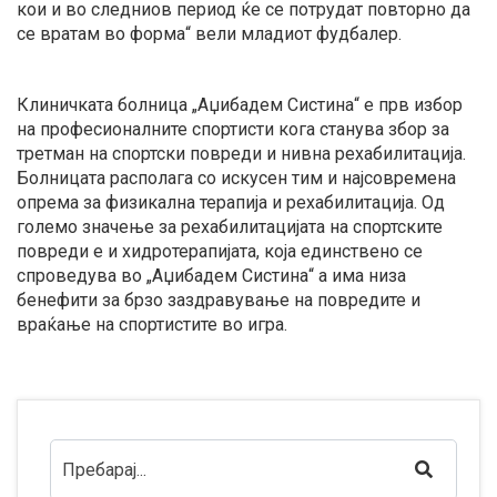
кои и во следниов период ќе се потрудат повторно да
се вратам во форма“ вели младиот фудбалер.
Клиничката болница „Аџибадем Систина“ е прв избор
на професионалните спортисти кога станува збор за
третман на спортски повреди и нивна рехабилитација.
Болницата располага со искусен тим и најсовремена
опрема за физикална терапија и рехабилитација. Од
големо значење за рехабилитацијата на спортските
повреди е и хидротерапијата, која единствено се
спроведува во „Аџибадем Систина“ а има низа
бенефити за брзо заздравување на повредите и
враќање на спортистите во игра.