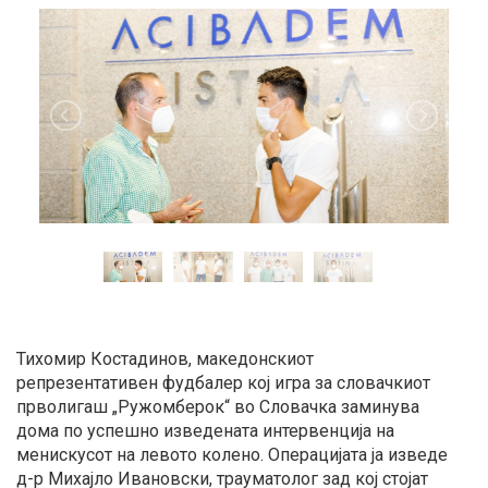
Тихомир Костадинов, македонскиот
репрезентативен фудбалер кој игра за словачкиот
прволигаш „Ружомберок“ во Словачка заминува
дома по успешно изведената интервенција на
менискусот на левото колено. Операцијата ја изведе
д-р Михајло Ивановски, трауматолог зад кој стојат