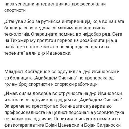
низа успешни интервенции кај професионални
спортисти.
„Станува збор за рутинска интервенција, која во нашата
болница се изведува со минимално инвазивна
технологија. Операцијата помина во најдобар ред. Сега
на Тихомир му претстои период на рехабилитација, а
наша цел е што е можно поскоро да се врати на
терените“ вели д-р Ивановски.
Младиот Костадинов се одлучил за д-р Ивановски и
за болницата „Аџибадем Систина“ по препорака од
голем број спортисти и спортски работници.
„Имав силна доверба во стручноста на д-р Ивановски,
и затоа и се одлучив да дојдам во „Аџибадем Систина“.
За време на престојот во болницата се уверив во
професионалноста на целиот персонал, а условите тука
се навистина одлични. Позитивно искуство имав и со
физиотерапевтите Бојан Цаневски и Бојан Силјаноски