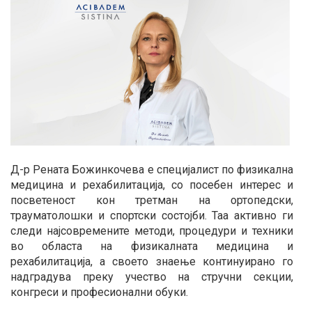
Д-р Рената Божинкочева е специјалист по физикална
медицина и рехабилитација, со посебен интерес и
посветеност кон третман на ортопедски,
трауматолошки и спортски состојби. Таа активно ги
следи најсовремените методи, процедури и техники
во областа на физикалната медицина и
рехабилитација, а своето знаење континуирано го
надградува преку учество на стручни секции,
конгреси и професионални обуки.