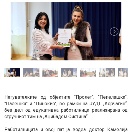
Негувателките од објектите "Пролет", "Пепелашка",
"Палешка" и "Пинокио", во рамки на ЈУДГ „Корчагин“,
беа дел од едукативна работилница реализирана од
стручниот тим на „Аџибадем Систина“.
Работилницата и овој пат ја водеа: доктор Камелија