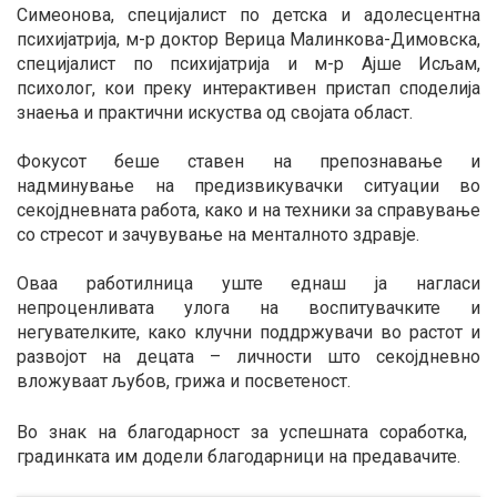
Симеонова, специјалист по детска и адолесцентна
психијатрија, м-р доктор Верица Малинкова-Димовска,
специјалист по психијатрија и м-р Ајше Исљам,
психолог, кои преку интерактивен пристап споделија
знаења и практични искуства од својата област.
Фокусот беше ставен на препознавање и
надминување на предизвикувачки ситуации во
секојдневната работа, како и на техники за справување
со стресот и зачувување на менталното здравје.
Оваа работилница уште еднаш ја нагласи
непроценливата улога на воспитувачките и
негувателките, како клучни поддржувачи во растот и
развојот на децата – личности што секојдневно
вложуваат љубов, грижа и посветеност.
Во знак на благодарност за успешната соработка,
градинката им додели благодарници на предавачите.