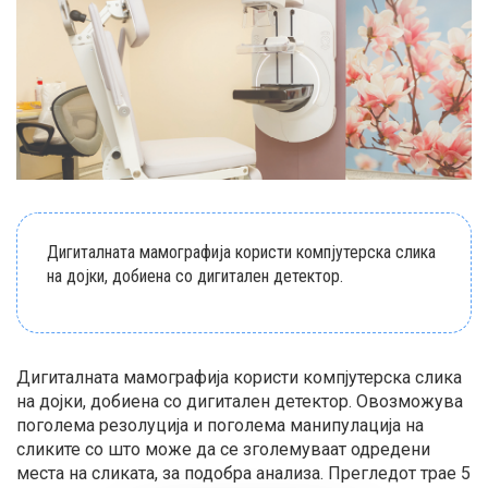
Дигиталната мамографија користи компјутерска слика
на дојки, добиена со дигитален детектор.
Дигиталната мамографија користи компјутерска слика
на дојки, добиена со дигитален детектор. Овозможува
поголема резолуција и поголема манипулација на
сликите со што може да се зголемуваат одредени
места на сликата, за подобра анализа. Прегледот трае 5