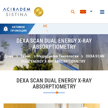
НОВИ АНАЛИЗИ И НАМАЛЕНИ ЦЕНИ ВО
СПЕЦИЈАЛНИ ПРОМОТИВНИ ЦЕНИ ЗА
СПЕЦИЈАЛЕН ПАКЕТ-ТРЕТМАН ЗА
НОВИ ПАКЕТИ НА ОДДЕЛОТ ЗА
50% ПРОМОТИВЕН ПОПУСТ ЗА
АКТИВНИ
ЛАБОРАТОРИЈАТА ВО „АЏИБАДЕМ
ПОРОДУВАЊЕ ОД 15 ЈУНИ ДО 15
ФИЗИКАЛНА МЕДИЦИНА И
ХИДРОТЕРАПИЈА
ЦИРКУМЦИЗИЈА
ПРОМОЦИИ
РЕХАБИЛИТАЦИЈА
СЕПТЕМВРИ
СИСТИНА“
DEXA SCAN DUAL ENERGY X-RAY
ABSORPTIOMETRY
Дома
За нас
Медицински Технологии
DEXA SCAN
DUAL ENERGY X-RAY ABSORPTIOMETRY
DEXA SCAN DUAL ENERGY X-RAY
ABSORPTIOMETRY