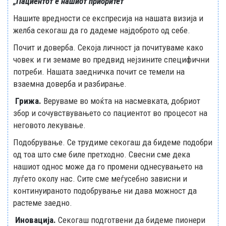
„Пациентот е нашиот приоритет“
Нашите вредности се експресија на нашата визија и
желба секогаш да го дадеме најдоброто од себе.
Почит и доверба. Секоја личност ја почитуваме како
човек и ги земаме во предвид нејзините специфични
потреби. Нашата заедничка почит се темели на
взаемна доверба и разбирање.
Грижа.
Веруваме во моќта на насмевката, добриот
збор и сочувствувањето со пациентот во процесот на
неговото лекување.
Подобрување. Се трудиме секогаш да бидеме подобри
од тоа што сме биле претходно. Свесни сме дека
нашиот однос може да го промени однесувањето на
луѓето околу нас. Сите сме меѓусебно зависни и
континуираното подобрување ни дава можност да
растеме заедно.
Иновација.
Секогаш подготвени да бидеме пионери