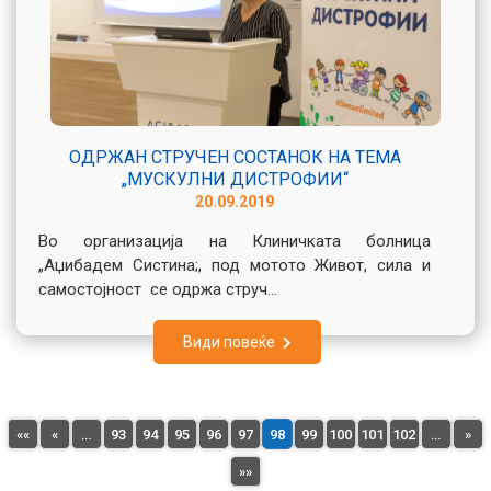
ОДРЖАН СТРУЧЕН СОСТАНОК НА ТЕМА
„МУСКУЛНИ ДИСТРОФИИ“
20.09.2019
Во организација на Клиничката болница
„Аџибадем Систина;, под мотото Живот, сила и
самостојност се одржа струч...
Види повеќе
««
«
…
93
94
95
96
97
98
99
100
101
102
…
»
»»