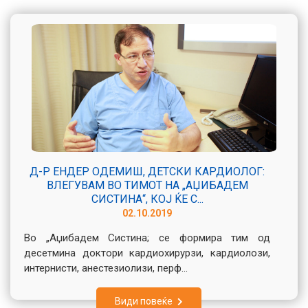
Д-Р ЕНДЕР ОДЕМИШ, ДЕТСКИ КАРДИОЛОГ:
ВЛЕГУВАМ ВО ТИМОТ НА „АЏИБАДЕМ
СИСТИНА“, КОЈ ЌЕ С...
02.10.2019
Во „Аџибадем Систина; се формира тим од
десетмина доктори кардиохирурзи, кардиолози,
интернисти, анестезиолизи, перф...
Види повеќе