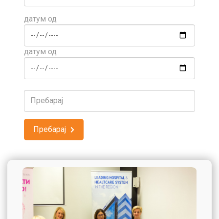
датум од
датум од
Пребарај