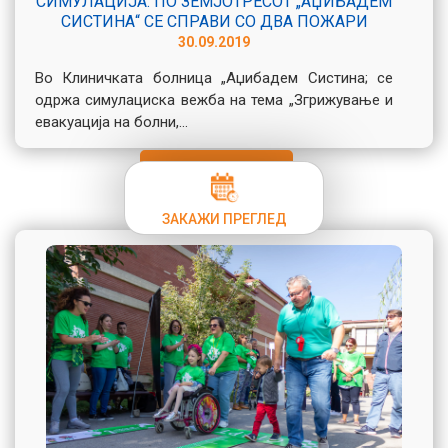
СИМУЛАЦИЈА: ПО ЗЕМЈОТРЕСОТ „АЏИБАДЕМ
СИСТИНА“ СЕ СПРАВИ СО ДВА ПОЖАРИ
30.09.2019
Во Клиничката болница „Аџибадем Систина; се
одржа симулациска вежба на тема „Згрижување и
евакуација на болни,...
Види повеќе
ЗАКАЖИ ПРЕГЛЕД