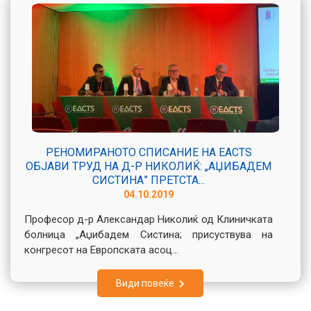
РЕНОМИРАНОТО СПИСАНИЕ НА EACTS
ОБЈАВИ ТРУД НА Д-Р НИКОЛИЌ: „АЏИБАДЕМ
СИСТИНА” ПРЕТСТА...
04.10.2019
Професор д-р Александар Николиќ од Клиничката
болница „Аџибадем Систина; присуствува на
конгресот на Европската асоц...
Види повеќе