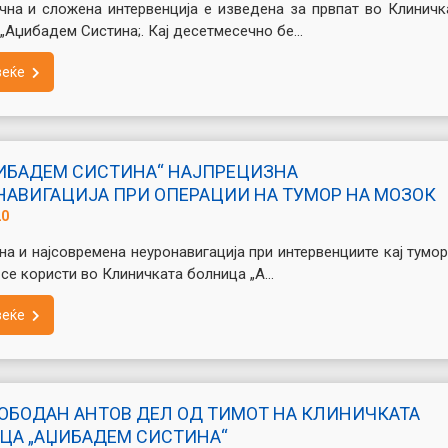
на и сложена интервенција е изведена за првпат во Клиничк
„Аџибадем Систина;. Кај десетмесечно бе...
веќе
ЏИБАДЕМ СИСТИНА“ НАЈПРЕЦИЗНА
НАВИГАЦИЈА ПРИ ОПЕРАЦИИ НА ТУМОР НА МОЗОК
20
на и најсовремена нeуронавигација при интервенциите кај тумор
се користи во Клиничката болница „А...
веќе
ЛОБОДАН АНТОВ ДЕЛ ОД ТИМОТ НА КЛИНИЧКАТА
ЦА „АЏИБАДЕМ СИСТИНА“