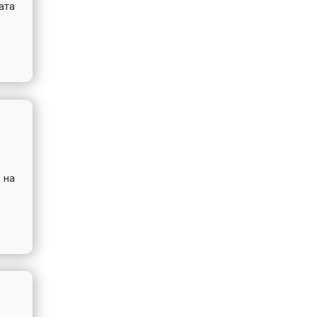
ата
 на