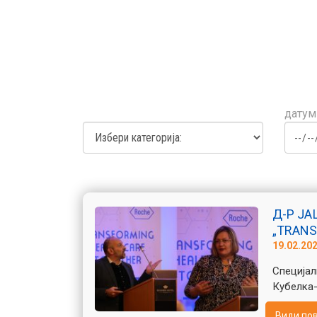
датум
Д-Р ЈА
„TRANS
19.02.20
Специјал
Кубелка-
Види по