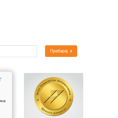
Пребарај
Т
ина