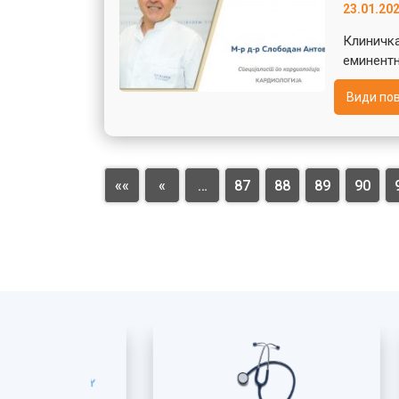
23.01.20
Клиничка
еминентн
Види по
««
«
…
87
88
89
90