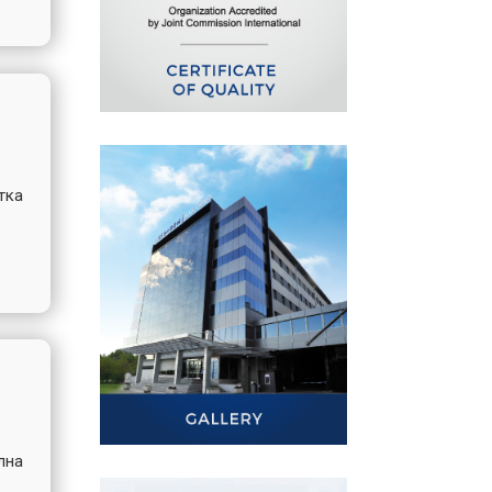
тка
лна