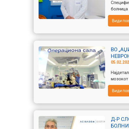
Специфич
болница 
Види по
ВО „А
НЕВРО
05.02.20
Најдетал
мозокот 
Види по
Д-Р С
БОЛНИ