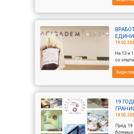
ВРАБОТ
ЕДИНИ
19.02.20
На 13 и 
со општи
Види по
19 ГОД
ГРАНИ
14.02.20
Пред 19 
болница 