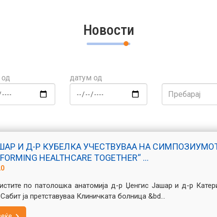
Новости
 од
датум од
ШАР И Д-Р КУБЕЛКА УЧЕСТВУВАА НА СИМПОЗИУМО
FORMING HEALTHCARE TOGETHER“ ...
20
истите по патолошка анатомија д-р Џенгис Јашар и д-р Катер
Сабит ја прeтставуваа Клиничката болница &bd...
веќе