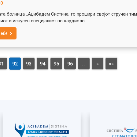
20
та болница „Аџибадем Систина; го прошири својот стручен тим
иот и искусен специјалист по кардиоло...
веќе
91
92
93
94
95
96
…
»
»»