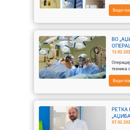
Види по
ВО „АЏ
ОПЕРАЦ
12.02.20
Операци
техника 
Види по
РЕТКА
„АЏИБА
07.02.20