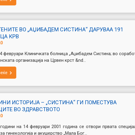
ЕНИТЕ ВО „АЏИБАДЕМ СИСТИНА“ ДАРУВАА 191
ЦА КРВ
20
14 февруари Клиничката болница „Аџибадем Систина; во сорабо
нската организација на Црвен крст &nd...
веќе
ИНИ ИСТОРИЈА – „СИСТИНА“ ГИ ПОМЕСТУВА
ЦИТЕ ВО ЗДРАВСТВОТО
20
години на 14 февруари 2001 година се отвори првата специја
за гинекологија и акушерство „Мала Бог...