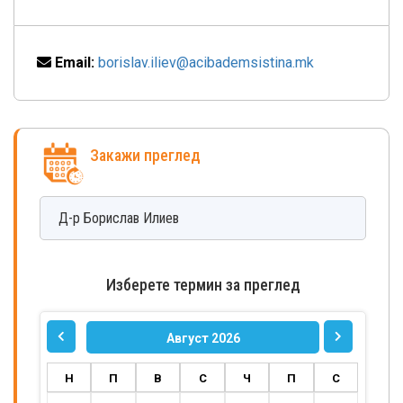
Email:
borislav.iliev@acibademsistina.mk
Закажи преглед
Д-р
Борислав
Илиев
Изберете термин за преглед
Август 2026
Н
П
В
С
Ч
П
С