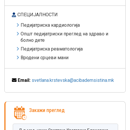
СПЕЦИЈАЛНОСТИ
Педијатриска кардиологија
Oпшт педијатриски преглед на здраво и
болно дете
Педијатриска ревматологија
Вродени срцеви мани
Email:
svetlana.krstevska@acibademsistina.mk
Закажи преглед