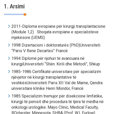
1. Arsimi
2011-Diploma evropiane për kirurgji transplantacione
(Module 1,2) Shoqata evropiane e specialisteve
mjekësore (UEMS)
1998 Dizertacioni i doktoraturës (PhD)Universiteti
“Paris V Rene Decartes” Francë
1994 Diplomë për njohuri të avancuara në
kirurgjiUniversiteti “Shën. Kirili dhe Metodi”, Shkup
1985-1986 Certifikatë universitare për specializim
njëvjetor në kirurgji transplantative të
veshkësUniversiteti Paris XII Val de Marne, Qendra
universitare klinike Henri Mondor, Francë
1985 Specializim tremujor për disekcione limfatike,
kirurgji të penisit dhe procedura të tjera të mëdha në
onkologji urologjike. Mayo Clinic, Medical Faculty,
ROchester, Minnesota, SHBA (Prof. W.L.Furlow)