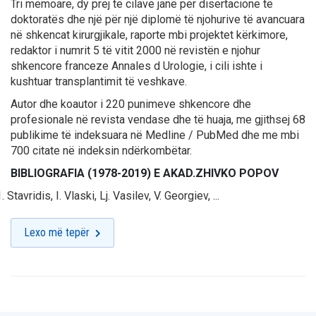
Tri memoare, dy prej të cilave janë për disertacione të
doktoratës dhe një për një diplomë të njohurive të avancuara
në shkencat kirurgjikale, raporte mbi projektet kërkimore,
redaktor i numrit 5 të vitit 2000 në revistën e njohur
shkencore franceze Annales d Urologie, i cili ishte i
kushtuar transplantimit të veshkave.
Autor dhe koautor i 220 punimeve shkencore dhe
profesionale në revista vendase dhe të huaja, me gjithsej 68
publikime të indeksuara në Medline / PubMed dhe me mbi
700 citate në indeksin ndërkombëtar.
BIBLIOGRAFIA (1978-2019) E AKAD.ZHIVKO POPOV
Stavridis, I. Vlaski, Lj. Vasilev, V. Georgiev, ...
Lexo më tepër