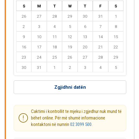
S
M
T
W
T
F
S
26
27
28
29
30
31
1
2
3
4
5
6
7
8
9
10
11
12
13
14
15
16
17
18
19
20
21
22
23
24
25
26
27
28
29
30
31
1
2
3
4
5
Zgjidhni datën
Caktimi i kontrollit te mjeku i zgjedhur nuk mund të
bëhet online. Për më shumë informacione
kontaktoni në numrin
02 3099 500
.