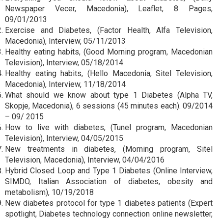
Newspaper Vecer, Macedonia), Leaflet, 8 Pages,
09/01/2013
Exercise and Diabetes, (Factor Health, Alfa Television,
Macedonia), Interview, 05/11/2013
Healthy eating habits, (Good Morning program, Macedonian
Television), Interview, 05/18/2014
Healthy eating habits, (Hello Macedonia, Sitel Television,
Macedonia), Interview, 11/18/2014
What should we know about type 1 Diabetes (Alpha TV,
Skopje, Macedonia), 6 sessions (45 minutes each). 09/2014
– 09/ 2015
How to live with diabetes, (Tunel program, Macedonian
Television), Interview, 04/05/2015
New treatments in diabetes, (Morning program, Sitel
Television, Macedonia), Interview, 04/04/2016
Hybrid Closed Loop and Type 1 Diabetes (Online Interview,
SIMDO, Italian Association of diabetes, obesity and
metabolism), 10/19/2018
New diabetes protocol for type 1 diabetes patients (Expert
spotlight, Diabetes technology connection online newsletter,