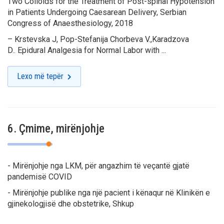
Two Colloids for the Treatment of Post-spinal Hypotension
in Patients Undergoing Caesarean Delivery, Serbian
Congress of Anaesthesiology, 2018
–
Krstevska J, Pop-Stefanija Chorbeva V.,Karadzova
D..
Epidural Analgesia for Normal Labor with ...
Lexo më tepër
6. Çmime, mirënjohje
- Mirënjohje nga LKM, për angazhim të veçantë gjatë
pandemisë COVID
- Mirënjohje publike nga një pacient i kënaqur në Klinikën e
gjinekologjisë dhe obstetrike, Shkup