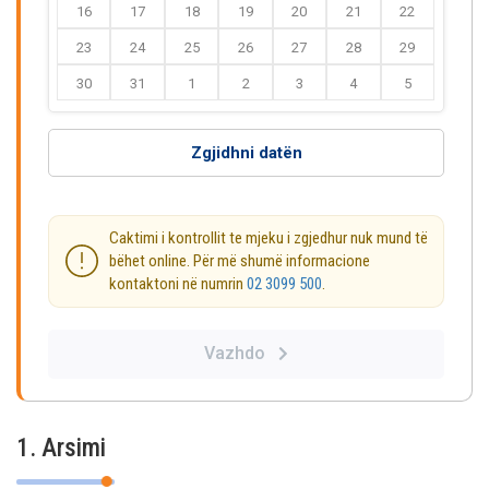
16
17
18
19
20
21
22
23
24
25
26
27
28
29
30
31
1
2
3
4
5
Zgjidhni datën
Caktimi i kontrollit te mjeku i zgjedhur nuk mund të
bëhet online. Për më shumë informacione
kontaktoni në numrin
02 3099 500
.
Vazhdo
1. Arsimi