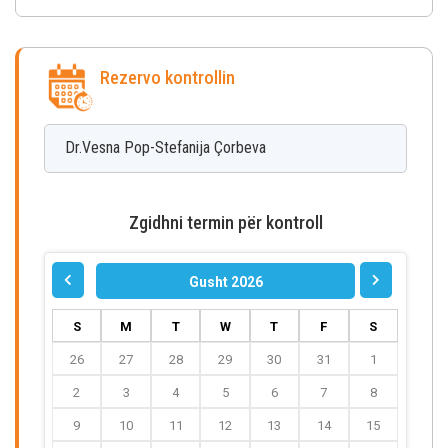
Rezervo kontrollin
Dr.Vesna
Pop-Stefanija Çorbeva
Zgidhni termin për kontroll
Gusht 2026
S
M
T
W
T
F
S
26
27
28
29
30
31
1
2
3
4
5
6
7
8
9
10
11
12
13
14
15