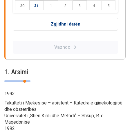
30
31
1
2
3
4
5
Zgjidhni datën
Vazhdo
1. Arsimi
1993
Fakulteti i Mjekësisë – asistent – Katedra e gjinekologjisë
dhe obstetrikës
Universiteti „Shën Kirili dhe Metodi“ – Shkup, R. e
Maqedonisë
1992