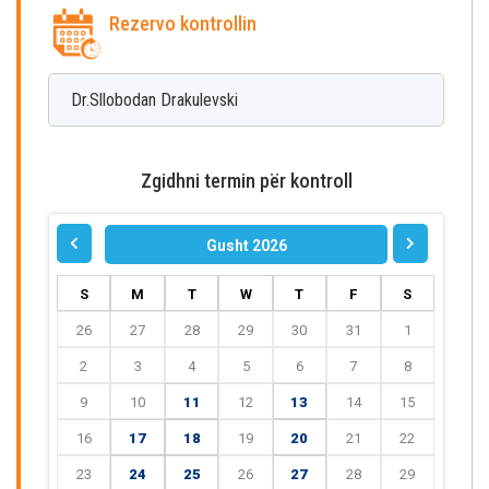
Rezervo kontrollin
Dr.Sllobodan
Drakulevski
Zgidhni termin për kontroll
Gusht 2026
S
M
T
W
T
F
S
26
27
28
29
30
31
1
2
3
4
5
6
7
8
9
10
11
12
13
14
15
16
17
18
19
20
21
22
23
24
25
26
27
28
29