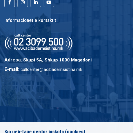
Informacionet e kontaktit
Adresa:
Skupi 5A, Shkup 1000 Maqedoni
E-mail:
callcenter@acibademsistina.mk
Kjo ueb-faqe përdor biskota (cookies)