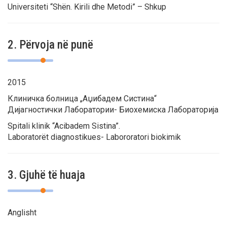
Universiteti “Shën. Kirili dhe Metodi” – Shkup
2. Përvoja në punë
2015
Клиничка болница „Аџибадем Систина“
Дијагностички Лаборатории- Биохемиска Лабораторија
Spitali klinik “Acibadem Sistina”.
Laboratorët diagnostikues- Labororatori biokimik
3. Gjuhë të huaja
Anglisht