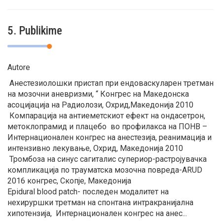
5. Publikime
Autore
Анестезиолошки пристап при ендоваскуларен третман
на мозочни аневризми, “ Конгрес на Македонска
асоцијација на Радиолози, Охрид,Македонија 2010
Компарација на антиеметскиот ефект на ондасетрон,
метоклопрамид и плацебо во профилакса на ПОНВ –
Интернационален конгрес на анестезија, реанимација и
интензивно лекување, Охрид, Македонија 2010
Тромбоза на синус сагиталис супериор-растројувачка
компликација по трауматска мозочна повреда-ARUD
2016 конгрес, Скопје, Македонија
Epidural blood patch- последен модалитет на
нехируршки третман на спонтана интракранијална
хипотензија, Интернационален конгрес на анес...