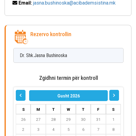
Email:
jasna.bushinoska@acibademsistina.mk
Rezervo kontrollin
Dr. Shk.Jasna
Bushinoska
Zgidhni termin për kontroll
Gusht 2026
S
M
T
W
T
F
S
26
27
28
29
30
31
1
2
3
4
5
6
7
8