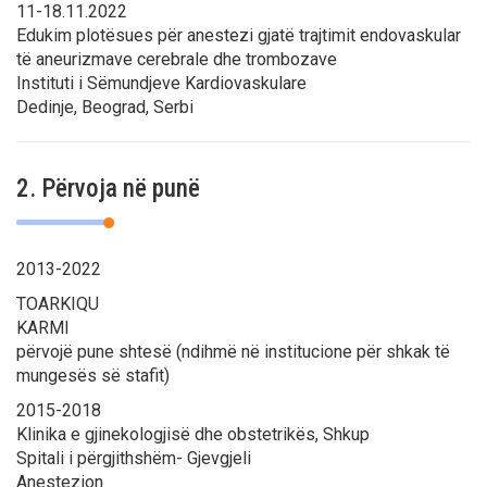
11-18.11.2022
Edukim plotësues për anestezi gjatë trajtimit endovaskular
të aneurizmave cerebrale dhe trombozave
Instituti i Sëmundjeve Kardiovaskulare
Dedinje, Beograd, Serbi
2. Përvoja në punë
2013-2022
TOARKIQU
KARMI
përvojë pune shtesë (ndihmë në institucione për shkak të
mungesës së stafit)
2015-2018
Klinika e gjinekologjisë dhe obstetrikës, Shkup
Spitali i përgjithshëm- Gjevgjeli
Anestezion