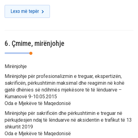
Lexo më tepër
6. Çmime, mirënjohje
Mirënjohje
Mirënjohje për profesionalizmin e treguar, ekspertizën,
sakrificën, përkushtimin maksimal dhe reagimin në kohë
gjatë dhënies së ndihmës mjekësore të të lënduarve –
Kumanovë 9-10.05.2015
Oda e Mjekëve të Maqedonisë
Mirënjohje për sakrificën dhe përkushtimin e treguar në
përkujdesjen ndaj të lënduarve në aksidentin e trafikut të 13
shkurtit 2019
Oda e Mjekëve të Maqedonisë