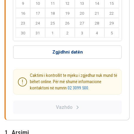
9
10
11
12
13
14
15
16
17
18
19
20
21
22
23
24
25
26
27
28
29
30
31
1
2
3
4
5
Zgjidhni datën
Caktimi i kontrollit te mjeku i zgjedhur nuk mund të
bëhet online. Për më shumë informacione
kontaktoni në numrin
02 3099 500
.
Vazhdo
1. Arsimi