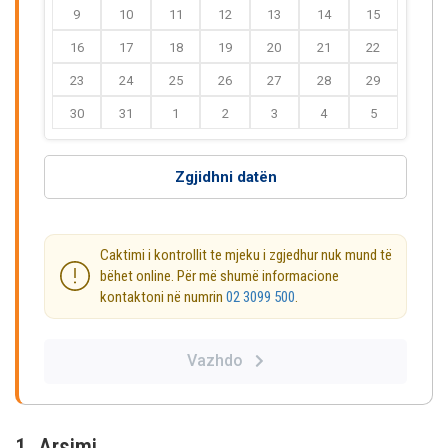
9
10
11
12
13
14
15
16
17
18
19
20
21
22
23
24
25
26
27
28
29
30
31
1
2
3
4
5
Zgjidhni datën
Caktimi i kontrollit te mjeku i zgjedhur nuk mund të
bëhet online. Për më shumë informacione
kontaktoni në numrin
02 3099 500
.
Vazhdo
1. Arsimi