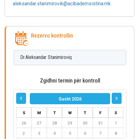
aleksandar.stanimirovik@acibademsistina.mk
Rezervo kontrollin
Dr.Aleksandar
Stanimiroviq
Zgidhni termin për kontroll
Gusht 2026
S
M
T
W
T
F
S
26
27
28
29
30
31
1
2
3
4
5
6
7
8