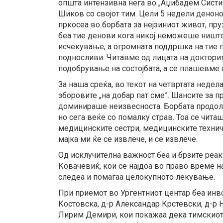
општа интензивна нега во „Аџибадем Систин
Шиков со својот тим. Цели 5 недели денон
пркосеа во борбата за нејзиниот живот, пр
беа тие денови кога никој неможеше ништо
исчекување, а огромната поддршка на тие п
подносливи. Читавме од лицата на доктори
подобрување на состојбата, а се плашевме
За наша среќа, во текот на четвртата недел
зборовите „на добар пат сме”. Шансите за
доминираше неизвесноста. Борбата продол
но сега веќе со помалку страв. Тоа се читаш
медицинските сестри, медицинските технича
мајка ми ќе се извлече, и се извлече.
Од исклучителна важност беа и брзите реа
Ковачевиќ, кои се најдоа во право време н
следеа и помагаа целокупното лекување.
При приемот во Ургентниот центар беа инво
Костовска, д-р Александар Крстевски, д-р 
Лирим Демири, кои покажаа дека тимскиот 