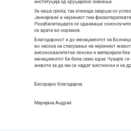
институција од круцијално значење.
За наша среќа, таа епизода заврши со успех
Јанкијевиќ и нејзиниот тим физиотерапевти
Рехабилитацијата се одвиваше соисклучите
се врати во нормала.
Благодарност и до менаџментот на Болницат
во насока на спасување на нејзиниот живо
висококвалитетни лекови и материјали беа 
менаџментот би била само една: Чувајте г
животи за да им се најдат вистински и на 
Бескрајно благодарна
Маријана Андриќ