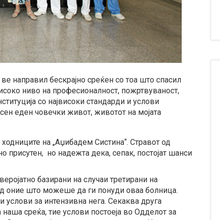
 ве направил бескрајно среќен со тоа што спасил
високо ниво на професионалност, пожртвуваност,
нституција со највисоки стандарди и услови
асен еден човечки живот, животот на мојата
ходниците на „Аџибадем Систина“. Стравот од
о присутен, но надежта дека, сепак, постојат шанси
веројатно базирани на случаи третирани на
од оние што можеше да ги понуди оваа болница.
услови за интензивна нега. Секаква друга
 наша среќа, тие услови постоеја во Одделот за