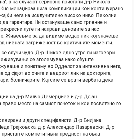
а“, а на случајот сериозно пристапи д-р Никола
оќно менаџираа низа компликации кои континуирано
ужајќи нега на исклучително високо ниво. Пеколни
 да гарантира. Ни остануваше само трпение и
рекрасни луѓе ги направи деновите за нас
те. Живеевме за да видиме ведар лик кој значеше
 од нивната загриженост во критичните моменти.
а се случи чудо. Д-р Шиков едно утро ги изговори
 преживување се зголемуваа иако сèуште
жуваше и понатаму во Одделот за интензивна нега,
е од сјајот во очите и ведриот лик на докторите,
ри, болничарите. Кај сите се врати вербата дека
кции на д-р Милчо Демерџиев и д-р Дејан
а право место на самиот почеток и кои посветено го
лвирани и други специјалисти. Д-р Билјана
Неда Трајковска, д-р Александар Лазаревски, Д-р
пристап е компетитивна предност на оваа