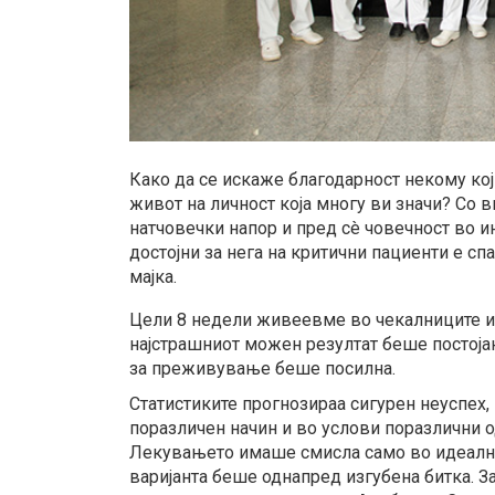
Како да се искаже благодарност некому кој
живот на личност која многу ви значи? Со 
натчовечки напор и пред сè човечност во и
достојни за нега на критични пациенти е сп
мајка.
Цели 8 недели живеевме во чекалниците и 
најстрашниот можен резултат беше постојан
за преживување беше посилна.
Статистиките прогнозираа сигурен неуспех, 
поразличен начин и во услови поразлични 
Лекувањето имаше смисла само во идеални 
варијанта беше однапред изгубена битка. За