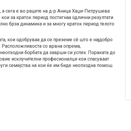
, а сега е во рацете на д-р Аница Хаџи-Петрушева
 кои за краток период постигнаа одлични резултати.
лно брза динамика и за многу краток период телото
а, кои одобруваа да се преземе сè што е најдобро
т. Расположливоста со врвна опрема,
неопходни борбата да заврши си успех. Пораката до
и овие исклучителни професионалци кои спасуваат
други семејства на кои ќе им биде неопходна помош.