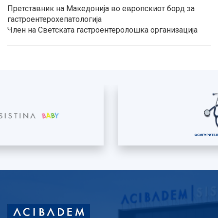
Претставник на Македонија во европскиот борд за
гастроентерохепатологија
Член на Светската гастроентеролошка организација