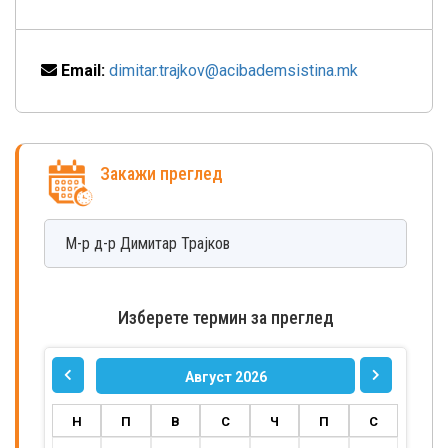
Email:
dimitar.trajkov@acibademsistina.mk
Закажи преглед
М-р д-р
Димитар
Трајков
Изберете термин за преглед
Август 2026
Н
П
В
С
Ч
П
С