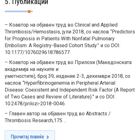
5. Публикации
– Коавтор на објавен труд во Clinical and Applied
Thrombosis/Hemostasis, јули 2018, со наслов “Predictors
for Prognosis in Patients With Nonfatal Pulmonary
Embolism: A Registry-Based Cohort Study.” и со DOI:
10.1177/1076029618786577.
– Коавтор на објавен труд во Прилози (Македонската
академија на науките и
уметностите), број 39, издание 2-3, декември 2018, со
наслов “Hyperfibrinogenemia in Peripheral Arterial
Disease: Coexistent and Independent Risk Factor (A Report
of Two Cases and Review of Literature).” и со DOI:
10.2478/prilozi-2018-0046.
– Главен автор на објавен труд во Abstracts /
Thrombosis Research,175 ...
Прочитај повеќе