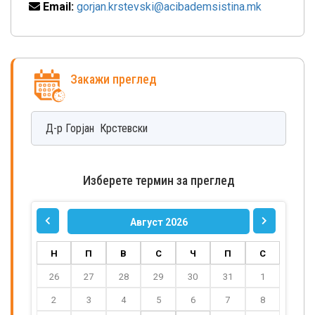
Email:
gorjan.krstevski@acibademsistina.mk
Закажи преглед
Д-р
Горјан
Крстевски
Изберете термин за преглед
Август 2026
Н
П
В
С
Ч
П
С
26
27
28
29
30
31
1
2
3
4
5
6
7
8