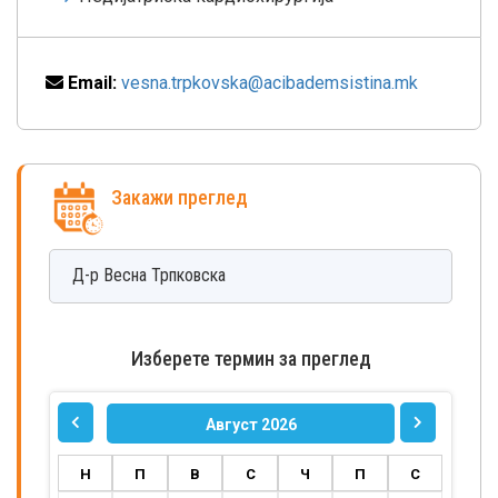
Email:
vesna.trpkovska@acibademsistina.mk
Закажи преглед
Д-р
Весна
Трпковска
Изберете термин за преглед
Август 2026
Н
П
В
С
Ч
П
С