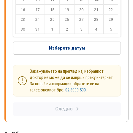
16
17
18
19
20
21
22
23
24
25
26
27
28
29
30
31
1
2
3
4
5
Изберете датум
Закажувањето на преглед кај избраниот
доктор не може да се изврши преку интернет.
За повеќе информации обратете се на
телефонскиот број
02 3099 500
.
Следно