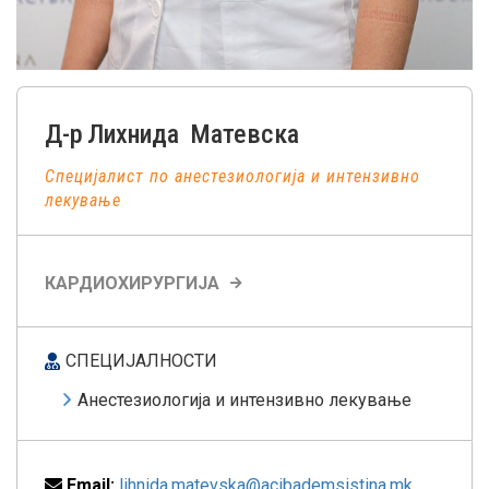
Д-р
Лихнида
Матевска
Специјалист по анестезиологија и интензивно
лекување
КАРДИОХИРУРГИЈА
СПЕЦИЈАЛНОСТИ
Анестезиологија и интензивно лекување
Email:
lihnida.matevska@acibademsistina.mk