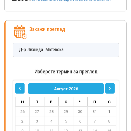
Закажи преглед
Д-р
Лихнида
Матевска
Изберете термин за преглед
Август 2026
Н
П
В
С
Ч
П
С
26
27
28
29
30
31
1
2
3
4
5
6
7
8
9
10
11
12
13
14
15