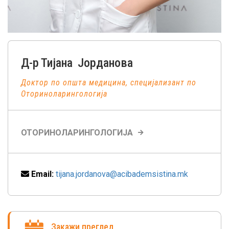
Д-р
Тијана
Јорданова
Доктор по општа медицина, специјализант по
Оториноларингологија
ОТОРИНОЛАРИНГОЛОГИЈА
Email:
tijana.jordanova@acibademsistina.mk
Закажи преглед