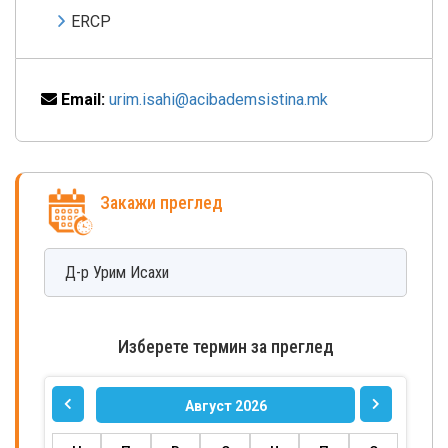
ERCP
Email:
urim.isahi@acibademsistina.mk
Закажи преглед
Д-р
Урим
Исахи
Изберете термин за преглед
Август 2026