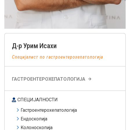
Д-р
Урим
Исахи
Специјалист по гастроентерохепатологија
ГАСТРОЕНТЕРОХЕПАТОЛОГИЈА
СПЕЦИЈАЛНОСТИ
Гастроентерохепатологијa
Eндоскопија
Kолоноскопија