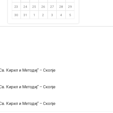
23
24
25
26
27
28
29
30
31
1
2
3
4
5
в. Кирил и Методиј“ – Скопје
в. Кирил и Методиј“ – Скопје
в. Кирил и Методиј“ – Скопје