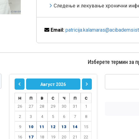
Следење и лекување хронични инф
Email:
patricija.kalamaras@acibademsist
Изберете термин за 
Август 2026
Н
П
В
С
Ч
П
С
26
27
28
29
30
31
1
2
3
4
5
6
7
8
9
10
11
12
13
14
15
16
17
18
19
20
21
22