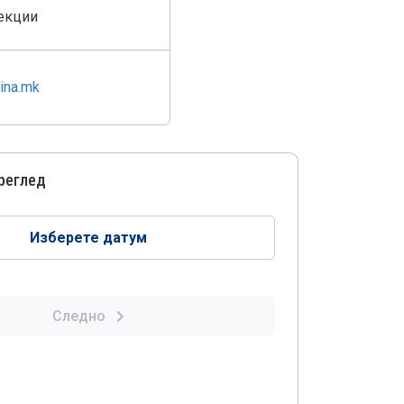
екции
ina.mk
преглед
Изберете датум
Следно