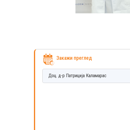
Закажи преглед
Доц. д-р
Патриција
Каламарас