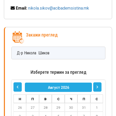
Email:
nikola.sikov@acibademsistina.mk
Закажи преглед
Д-р
Никола
Шиков
Изберете термин за преглед
Август 2026
Н
П
В
С
Ч
П
С
26
27
28
29
30
31
1